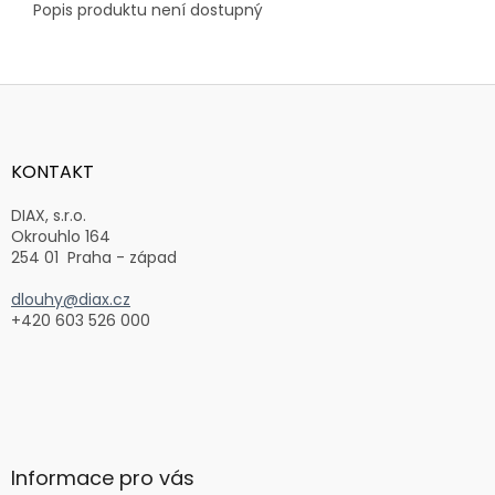
Popis produktu není dostupný
Z
á
p
a
KONTAKT
t
í
DIAX, s.r.o.
Okrouhlo 164
254 01 Praha - západ
dlouhy@diax.cz
+420 603 526 000
Informace pro vás