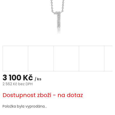
3 100 Kč
/ ks
2 562 Kč bez DPH
Měrná
Dostupnost zboží - na dotaz
cena:
Položka byla vyprodána…