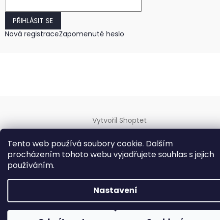
PŘIHLÁSIT SE
Nová registrace
Zapomenuté heslo
Vytvořil Shoptet
Tento web používá soubory cookie. Dalším
Copyright 2026
HODINKY-HODINY.cz
. Všechna práva
procházením tohoto webu vyjadřujete souhlas s jejich
vyhrazena.
Upravit nastavení cookies
používáním.
Nastavení