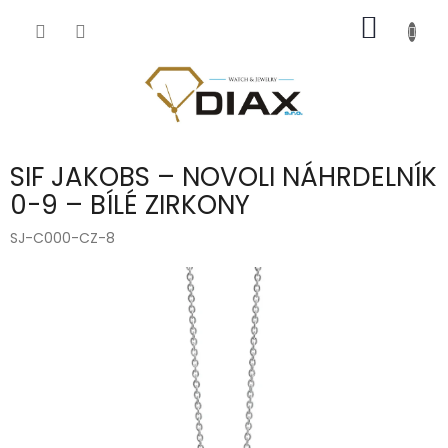
Přejít
NÁKUP
na
obsah
KOŠÍK
SIF JAKOBS – NOVOLI NÁHRDELNÍK
0-9 – BÍLÉ ZIRKONY
SJ-C000-CZ-8