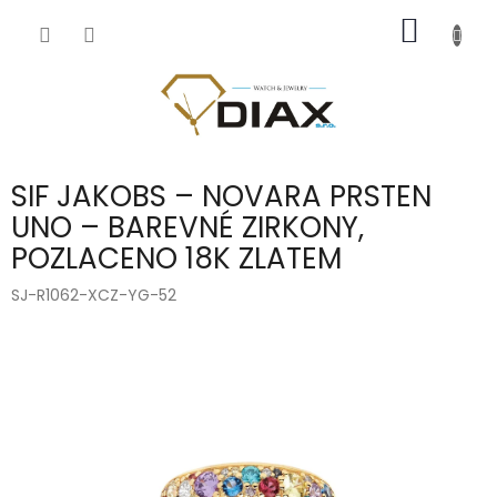
Přejít
NÁKUP
na
obsah
KOŠÍK
SIF JAKOBS – NOVARA PRSTEN
UNO – BAREVNÉ ZIRKONY,
POZLACENO 18K ZLATEM
SJ-R1062-XCZ-YG-52