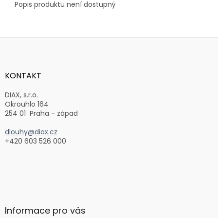
Popis produktu není dostupný
Z
á
p
a
KONTAKT
t
í
DIAX, s.r.o.
Okrouhlo 164
254 01 Praha - západ
dlouhy@diax.cz
+420 603 526 000
Informace pro vás