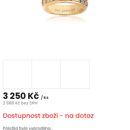
3 250 Kč
/ ks
2 686 Kč bez DPH
Měrná
Dostupnost zboží - na dotaz
cena:
Položka byla vyprodána…