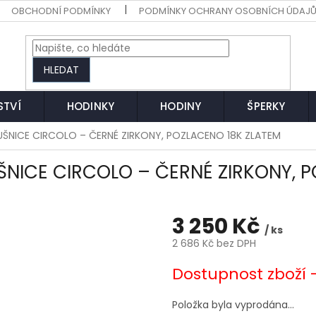
OBCHODNÍ PODMÍNKY
PODMÍNKY OCHRANY OSOBNÍCH ÚDAJ
HLEDAT
STVÍ
HODINKY
HODINY
ŠPERKY
UŠNICE CIRCOLO – ČERNÉ ZIRKONY, POZLACENO 18K ZLATEM
ŠNICE CIRCOLO – ČERNÉ ZIRKONY, 
3 250 Kč
/ ks
2 686 Kč bez DPH
Měrná
Dostupnost zboží 
cena:
Položka byla vyprodána…