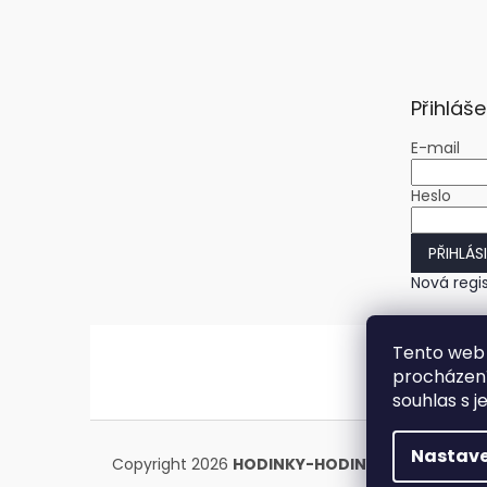
Přihláše
E-mail
Heslo
PŘIHLÁS
Nová regi
Tento web 
procházení
souhlas s j
Nastave
Copyright 2026
HODINKY-HODINY.cz
. Všechna 