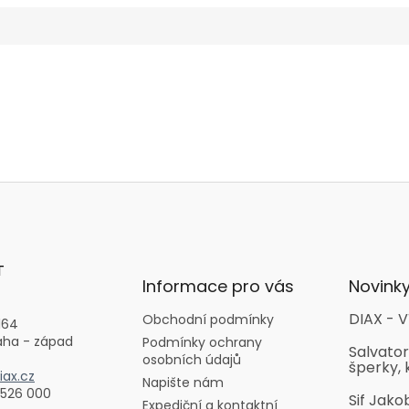
T
Informace pro vás
Novink
DIAX - V
Obchodní podmínky
164
aha - západ
Podmínky ochrany
Salvator
osobních údajů
šperky, 
ax.cz
Napište nám
 526 000
Sif Jako
Expediční a kontaktní