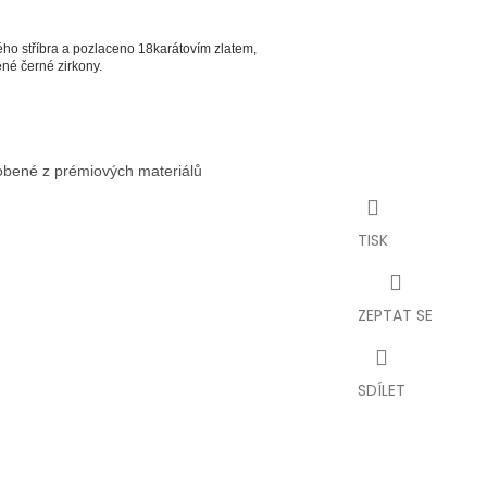
ého stříbra a pozlaceno 18karátovím zlatem,
né černé zirkony.
robené z prémiových materiálů
TISK
ZEPTAT SE
SDÍLET