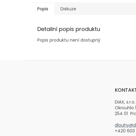
Popis
Diskuze
Detailní popis produktu
Popis produktu není dostupný
Z
á
p
a
t
KONTAK
í
DIAX, s.r.o.
Okrouhlo 
254 01 Pr
dlouhy@di
+420 603