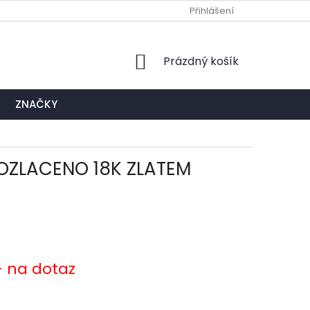
Ů
NAPIŠTE NÁM
EXPEDIČNÍ A KONTAKTNÍ MÍSTO
Přihlášení
NÁKUPNÍ
Prázdný košík
KOŠÍK
ZNAČKY
POZLACENO 18K ZLATEM
- na dotaz