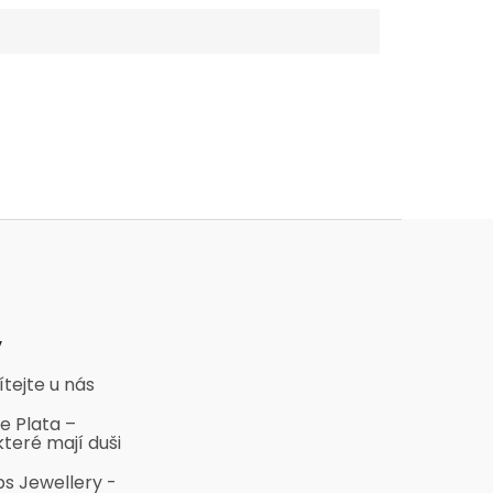
y
ítejte u nás
e Plata –
které mají duši
bs Jewellery -