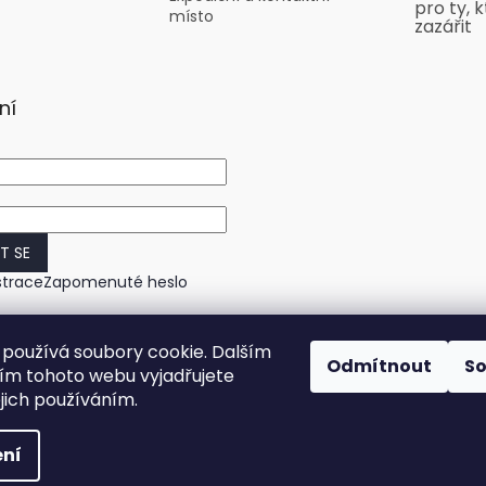
pro ty, k
místo
zazářit
ní
IT SE
strace
Zapomenuté heslo
používá soubory cookie. Dalším
Odmítnout
S
m tohoto webu vyjadřujete
ejich používáním.
ní
práva vyhrazena.
Upravit nastavení cookies