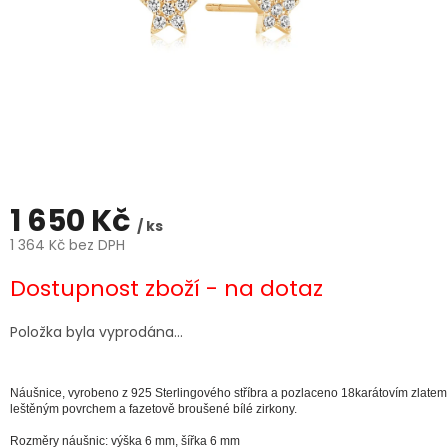
1 650 Kč
/ ks
1 364 Kč bez DPH
Měrná
Dostupnost zboží - na dotaz
cena:
Položka byla vyprodána…
Náušnice,
vyrobeno z 925 Sterlingového stříbra a pozlaceno 18karátovím zlatem
leštěným povrchem a fazetově broušené bílé zirkony.
Rozměry náušnic: výška 6 mm, šířka 6 mm