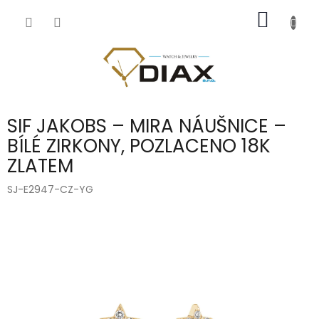
Přejít
NÁKUP
na
obsah
KOŠÍK
SIF JAKOBS – MIRA NÁUŠNICE –
BÍLÉ ZIRKONY, POZLACENO 18K
ZLATEM
SJ-E2947-CZ-YG