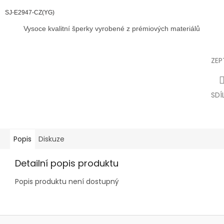
SJ-E2947-CZ(YG)
Vysoce kvalitní šperky vyrobené z prémiových materiálů
ZEP
SDÍ
Popis
Diskuze
Detailní popis produktu
Popis produktu není dostupný
Z