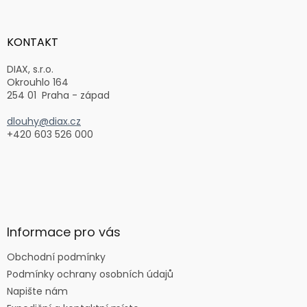
á
p
a
KONTAKT
t
í
DIAX, s.r.o.
Okrouhlo 164
254 01 Praha - západ
dlouhy@diax.cz
+420 603 526 000
Informace pro vás
Obchodní podmínky
Podmínky ochrany osobních údajů
Napište nám