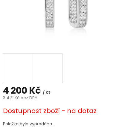
4 200 Kč
/ ks
3 471 Kč bez DPH
Měrná
Dostupnost zboží - na dotaz
cena:
Položka byla vyprodána…