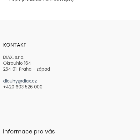
Z
á
p
a
KONTAKT
t
í
DIAX, s.r.o.
Okrouhlo 164
254 01 Praha - západ
dlouhy@diax.cz
+420 603 526 000
Informace pro vás