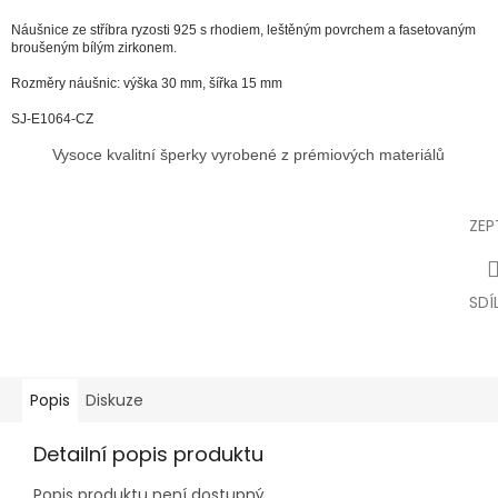
Náušnice ze stříbra ryzosti 925 s rhodiem, leštěným povrchem a fasetovaným
broušeným bílým zirkonem.
Rozměry náušnic: výška 30 mm, šířka 15 mm
SJ-E1064-CZ
Vysoce kvalitní šperky vyrobené z prémiových materiálů
ZEP
SDÍ
Popis
Diskuze
Detailní popis produktu
Popis produktu není dostupný