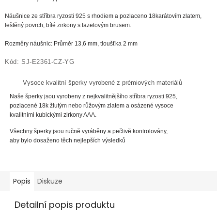
Náušnice ze
stříbra
ryzosti
925 s rhodiem a pozlaceno 18karátovím zlatem,
leštěný povrch, bílé zirkony s fazetovým brusem.
Rozměry náušnic: Průměr 13,6 mm, tloušťka 2 mm
Kód: SJ-E2361-CZ-YG
Vysoce kvalitní šperky vyrobené z prémiových materiálů
Naše šperky jsou vyrobeny z nejkvalitnějšího stříbra ryzosti 925,
pozlacené 18k žlutým nebo růžovým zlatem a osázené vysoce
kvalitními kubickými zirkony AAA.
Všechny šperky jsou ručně vyráběny a pečlivě kontrolovány,
aby bylo dosaženo těch nejlepších výsledků
Popis
Diskuze
Detailní popis produktu