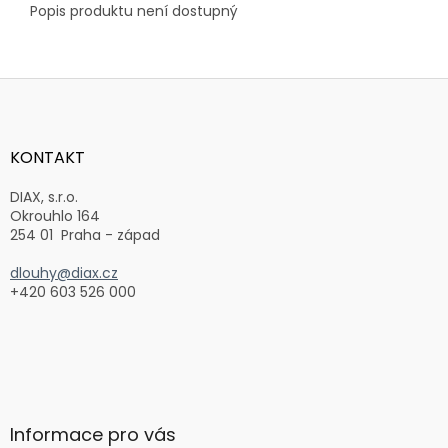
Popis produktu není dostupný
Z
á
p
a
KONTAKT
t
í
DIAX, s.r.o.
Okrouhlo 164
254 01 Praha - západ
dlouhy@diax.cz
+420 603 526 000
Informace pro vás