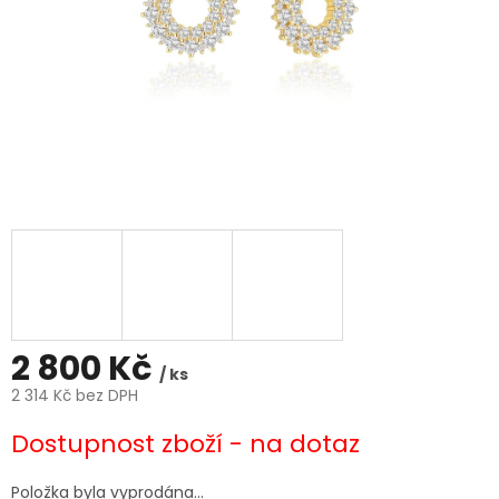
2 800 Kč
/ ks
2 314 Kč bez DPH
Měrná
Dostupnost zboží - na dotaz
cena:
Položka byla vyprodána…