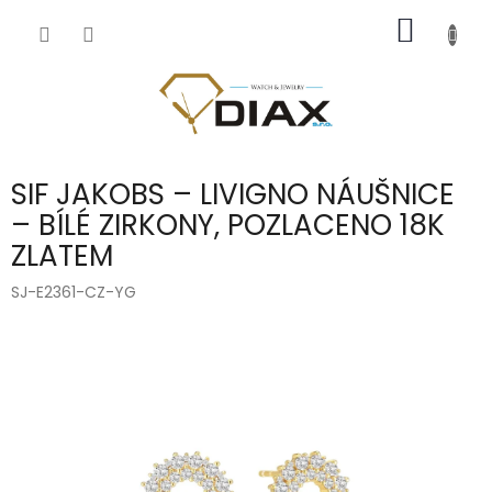
Přejít
NÁKUP
na
obsah
KOŠÍK
SIF JAKOBS – LIVIGNO NÁUŠNICE
– BÍLÉ ZIRKONY, POZLACENO 18K
ZLATEM
SJ-E2361-CZ-YG