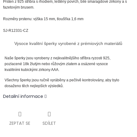
Prsten z 925 stříbra
s rhodiem
, leštěný povrch, bílé smaragdové zirkony a s
fazetovým brusem.
Rozměry prstenu: výška 15 mm, tloušťka 1,6 mm
SJ-R12331-CZ
Vysoce kvalitní šperky vyrobené z prémiových materiálů
Naše šperky jsou vyrobeny z nejkvalitnějšího stříbra ryzosti 925,
pozlacené 18k žlutým nebo růžovým zlatem a osázené vysoce
kvalitními kubickými zirkony AAA.
Všechny šperky jsou ručně vyráběny a pečlivě kontrolovány, aby bylo
dosaženo těch nejlepších výsledků.
Detailní informace
ZEPTAT SE
SDÍLET