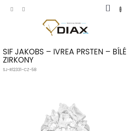
Přejít
NÁKUP
na
obsah
KOŠÍK
SIF JAKOBS – IVREA PRSTEN – BÍLÉ
ZIRKONY
SJ-R12331-CZ-58