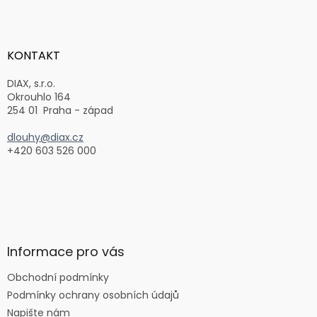
Z
á
p
a
KONTAKT
t
í
DIAX, s.r.o.
Okrouhlo 164
254 01 Praha - západ
dlouhy@diax.cz
+420 603 526 000
Informace pro vás
Obchodní podmínky
Podmínky ochrany osobních údajů
Napište nám