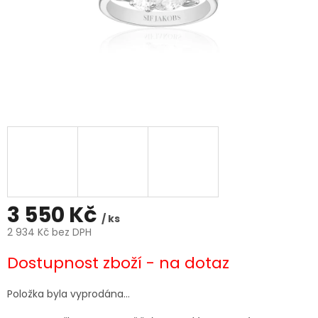
3 550 Kč
/ ks
2 934 Kč bez DPH
Měrná
Dostupnost zboží - na dotaz
cena:
Položka byla vyprodána…