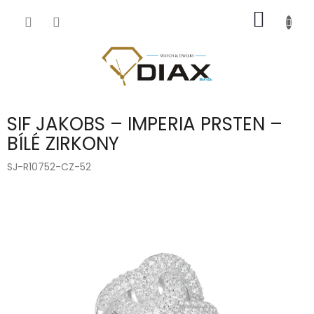
Přejít
NÁKUP
na
obsah
KOŠÍK
SIF JAKOBS – IMPERIA PRSTEN –
BÍLÉ ZIRKONY
SJ-R10752-CZ-52