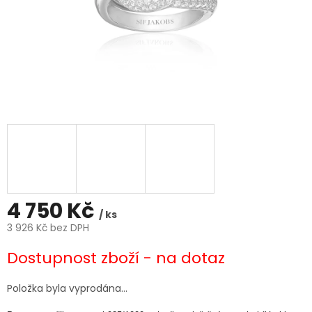
4 750 Kč
/ ks
3 926 Kč bez DPH
Měrná
Dostupnost zboží - na dotaz
cena:
Položka byla vyprodána…