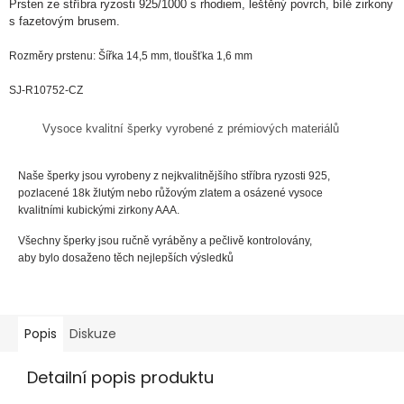
Prsten ze
stříbra
ryzosti
925/1000
s rhodiem
, leštěný povrch, bílé zirkony
s fazetovým brusem.
Rozměry prstenu: Šířka 14,5 mm, tloušťka 1,6 mm
SJ-R10752-CZ
Vysoce kvalitní šperky vyrobené z prémiových materiálů
Naše šperky jsou vyrobeny z nejkvalitnějšího stříbra ryzosti 925,
pozlacené 18k žlutým nebo růžovým zlatem a osázené vysoce
kvalitními kubickými zirkony AAA.
Všechny šperky jsou ručně vyráběny a pečlivě kontrolovány,
aby bylo dosaženo těch nejlepších výsledků
Popis
Diskuze
Detailní popis produktu