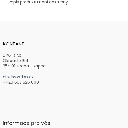
Popis produktu není dostupný
Z
á
p
a
KONTAKT
t
í
DIAX, s.r.o.
Okrouhlo 164
254 01 Praha - západ
dlouhy@diax.cz
+420 603 526 000
Informace pro vás