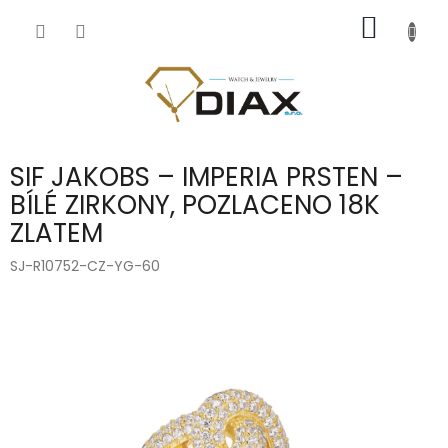
Přejít
NÁKUP
na
obsah
KOŠÍK
SIF JAKOBS – IMPERIA PRSTEN –
BÍLÉ ZIRKONY, POZLACENO 18K
ZLATEM
SJ-R10752-CZ-YG-60