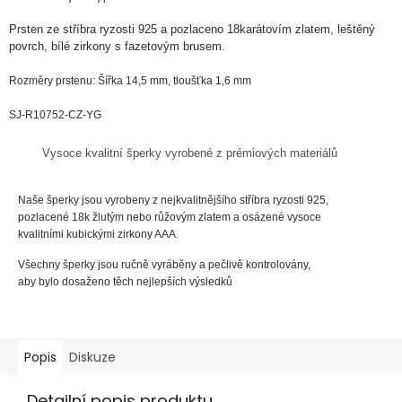
Prsten ze
stříbra
ryzosti
925 a pozlaceno 18karátovím zlatem, leštěný
povrch, bílé zirkony s fazetovým brusem.
Rozměry prstenu: Šířka 14,5 mm, tloušťka 1,6 mm
SJ-R10752-CZ-YG
Vysoce kvalitní šperky vyrobené z prémiových materiálů
Naše šperky jsou vyrobeny z nejkvalitnějšího stříbra ryzosti 925,
pozlacené 18k žlutým nebo růžovým zlatem a osázené vysoce
kvalitními kubickými zirkony AAA.
Všechny šperky jsou ručně vyráběny a pečlivě kontrolovány,
aby bylo dosaženo těch nejlepších výsledků
Popis
Diskuze
Detailní popis produktu