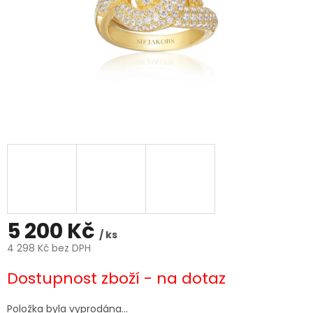
5 200 Kč
/ ks
4 298 Kč bez DPH
Měrná
Dostupnost zboží - na dotaz
cena:
Položka byla vyprodána…