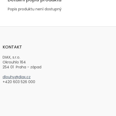
Popis produktu není dostupný
Z
á
p
a
KONTAKT
t
í
DIAX, s.r.o.
Okrouhlo 164
254 01 Praha - západ
dlouhy@diax.cz
+420 603 526 000