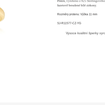
Prsten,
vyrobeno z 925 Sterlingového
fazetově broušené bílé zirkony.
Rozměry prstenu: Výška 11 mm
SJ-R11577-CZ-YG
Vysoce kvalitní šperky vy