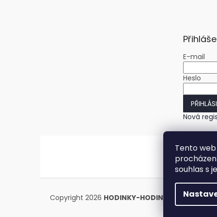
Přihláše
E-mail
Heslo
PŘIHLÁS
Nová regi
Tento web 
procházení
souhlas s j
Nastave
Copyright 2026
HODINKY-HODINY.cz
. Všechna 