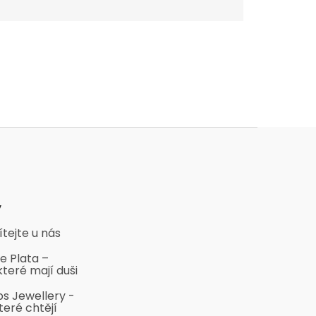
y
ítejte u nás
e Plata –
které mají duši
bs Jewellery -
teré chtějí