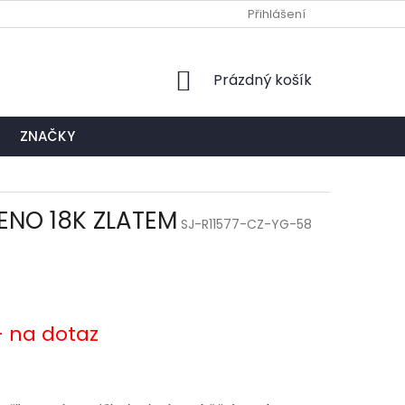
Ů
NAPIŠTE NÁM
EXPEDIČNÍ A KONTAKTNÍ MÍSTO
Přihlášení
NÁKUPNÍ
Prázdný košík
KOŠÍK
ZNAČKY
CENO 18K ZLATEM
SJ-R11577-CZ-YG-58
- na dotaz