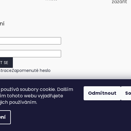
zazářit
ní
IT SE
strace
Zapomenuté heslo
používá soubory cookie. Dalším
Odmítnout
S
m tohoto webu vyjadřujete
ejich používáním.
ní
práva vyhrazena.
Upravit nastavení cookies