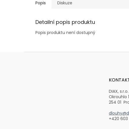
Popis
Diskuze
Detailní popis produktu
Popis produktu není dostupný
Z
á
p
a
t
KONTAK
í
DIAX, s.r.o.
Okrouhlo 
254 01 Pr
dlouhy@di
+420 603