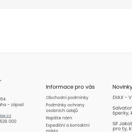
T
Informace pro vás
Novink
DIAX - V
Obchodní podmínky
164
aha - západ
Podmínky ochrany
Salvator
osobních údajů
šperky, 
ax.cz
Napište nám
 526 000
Sif Jako
Expediční a kontaktní
pro ty, k
místo