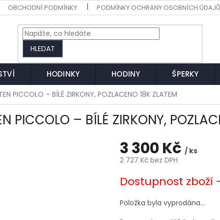
OBCHODNÍ PODMÍNKY
PODMÍNKY OCHRANY OSOBNÍCH ÚDAJ
HLEDAT
STVÍ
HODINKY
HODINY
ŠPERKY
STEN PICCOLO – BÍLÉ ZIRKONY, POZLACENO 18K ZLATEM
EN PICCOLO – BÍLÉ ZIRKONY, POZLA
3 300 Kč
/ ks
2 727 Kč bez DPH
Měrná
Dostupnost zboží 
cena:
Položka byla vyprodána…