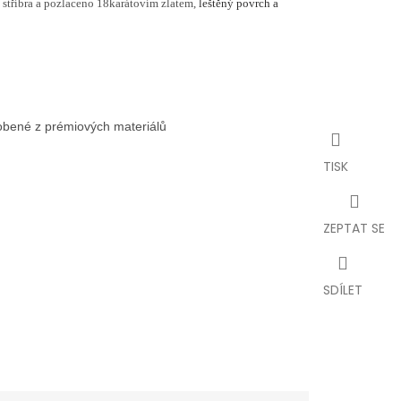
 stříbra a pozlaceno 18karátovím zlatem,
leštěný povrch a
robené z prémiových materiálů
TISK
ZEPTAT SE
SDÍLET