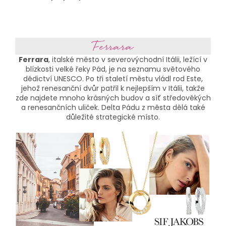
Ferrara
, italské město v severovýchodní Itálii, ležící v
blízkosti velké řeky Pád, je na seznamu světového
dědictví UNESCO. Po tři staletí městu vládl rod Este,
jehož renesanční dvůr patřil k nejlepším v Itálii, takže
zde najdete mnoho krásných budov a síť středověkých
a renesančních uliček. Delta Pádu z města dělá také
důležité strategické místo.