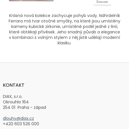
Krásná nová kolekce zachycuje pohyb vody. Náhrdelník
Ferrara má tvar otočné smyčky, na které jsou umístěny
kameny kubické zirkonie, umístěné podél jedné z linií,
které obtékají přívěsek. Jeho snadný půvab a elegance
v kombinaci s volným stylem z něj jistě udělají moderní
klasiku.
Z
á
p
a
KONTAKT
t
í
DIAX, s.r.o.
Okrouhlo 164
254 01 Praha - západ
dlouhy@diax.cz
+420 603 526 000