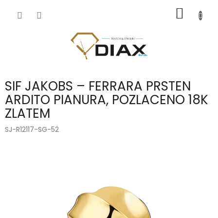
Přejít
NÁKUP
na
obsah
KOŠÍK
SIF JAKOBS – FERRARA PRSTEN
ARDITO PIANURA, POZLACENO 18K
ZLATEM
SJ-R12117-SG-52