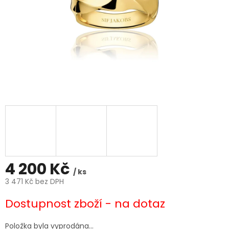
4 200 Kč
/ ks
3 471 Kč bez DPH
Měrná
Dostupnost zboží - na dotaz
cena:
Položka byla vyprodána…