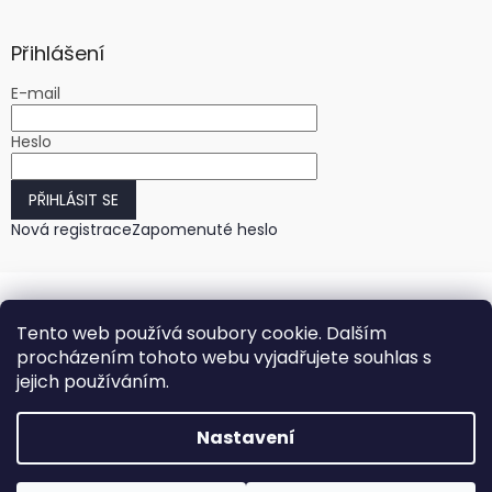
Přihlášení
E-mail
Heslo
PŘIHLÁSIT SE
Nová registrace
Zapomenuté heslo
Tento web používá soubory cookie. Dalším
procházením tohoto webu vyjadřujete souhlas s
jejich používáním.
Vytvořil Shoptet
Nastavení
Copyright 2026
HODINKY-HODINY.cz
. Všechna práva