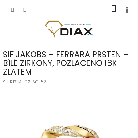
Přejít
NÁKUP
na
obsah
KOŠÍK
SIF JAKOBS – FERRARA PRSTEN –
BÍLÉ ZIRKONY, POZLACENO 18K
ZLATEM
SJ-R12114-CZ-SG-52