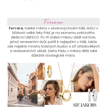
Ferrara
, italské město v severovýchodní Itálii, ležící v
blízkosti velké řeky Pád, je na seznamu světového
dědictví UNESCO. Po tři staletí městu vládl rod Este,
jehož renesanční dvůr patřil k nejlepším v Itálii, takže
zde najdete mnoho krásných budov a síť středověkých
a renesančních uliček. Delta Pádu z města dělá také
důležité strategické místo.