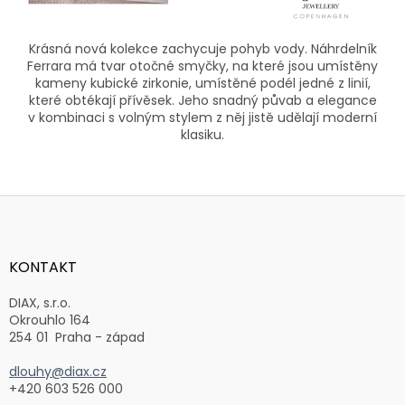
Krásná nová kolekce zachycuje pohyb vody. Náhrdelník
Ferrara má tvar otočné smyčky, na které jsou umístěny
kameny kubické zirkonie, umístěné podél jedné z linií,
které obtékají přívěsek. Jeho snadný půvab a elegance
v kombinaci s volným stylem z něj jistě udělají moderní
klasiku.
Z
á
p
a
KONTAKT
t
í
DIAX, s.r.o.
Okrouhlo 164
254 01 Praha - západ
dlouhy@diax.cz
+420 603 526 000