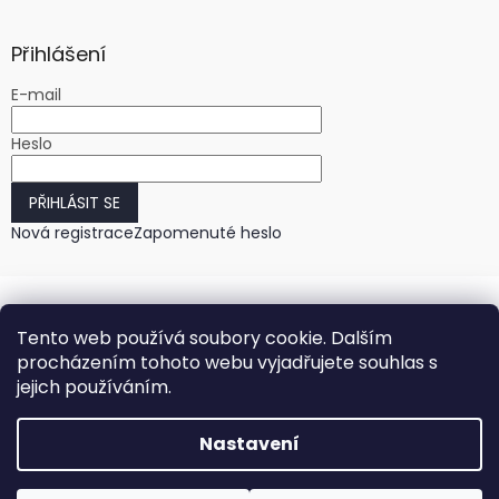
Přihlášení
E-mail
Heslo
PŘIHLÁSIT SE
Nová registrace
Zapomenuté heslo
Tento web používá soubory cookie. Dalším
procházením tohoto webu vyjadřujete souhlas s
jejich používáním.
Vytvořil Shoptet
Nastavení
Copyright 2026
HODINKY-HODINY.cz
. Všechna práva