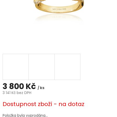
3 800 Kč
/ ks
3 141 Kč bez DPH
Měrná
Dostupnost zboží - na dotaz
cena:
Položka byla vyprodána…