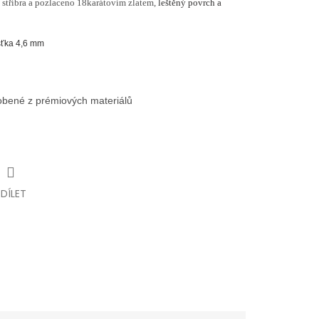
 stříbra a pozlaceno 18karátovím zlatem,
leštěný povrch a
šťka 4,6 mm
robené z prémiových materiálů
SDÍLET