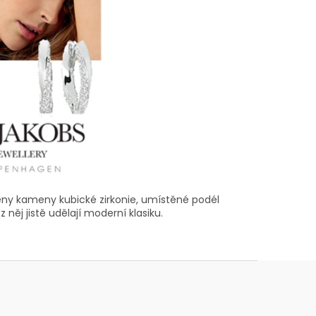
ěny kameny kubické zirkonie, umístěné podél
něj jistě udělají moderní klasiku.