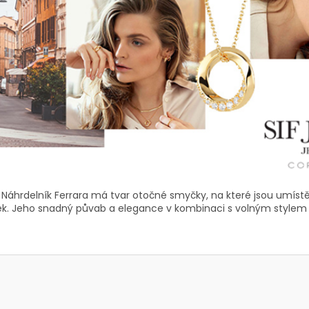
Náhrdelník Ferrara má tvar otočné smyčky, na které jsou umíst
věsek. Jeho snadný půvab a elegance v kombinaci s volným stylem z 