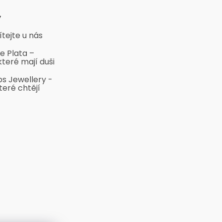
y
ítejte u nás
e Plata –
které mají duši
bs Jewellery -
teré chtějí