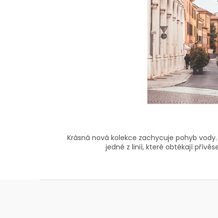
Krásná nová kolekce zachycuje pohyb vody. 
jedné z linií, které obtékají pří
Z
á
p
a