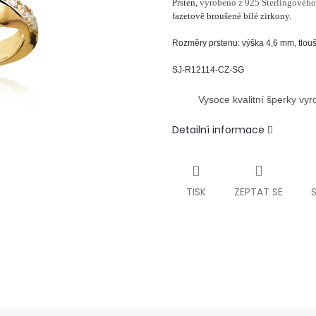
Prsten,
vyrobeno z 925 Sterlingového
fazetově
broušené bílé zirkony.
Rozměry prstenu: výška 4,6 mm, tlou
SJ-R12114-CZ-SG
Vysoce kvalitní šperky vy
Detailní informace
TISK
ZEPTAT SE