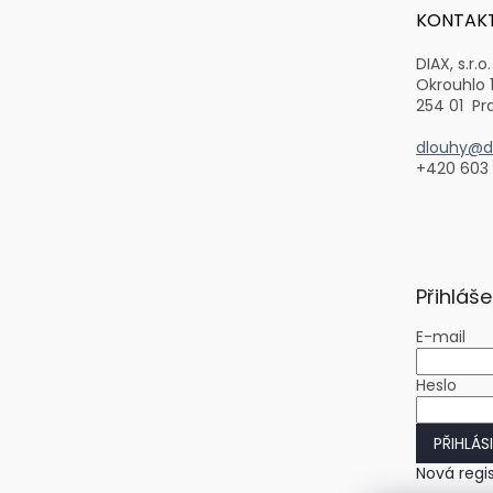
t
KONTAK
í
DIAX, s.r.o.
Okrouhlo 
254 01 Pr
dlouhy@di
+420 603
Přihláše
E-mail
Heslo
PŘIHLÁS
Nová regi