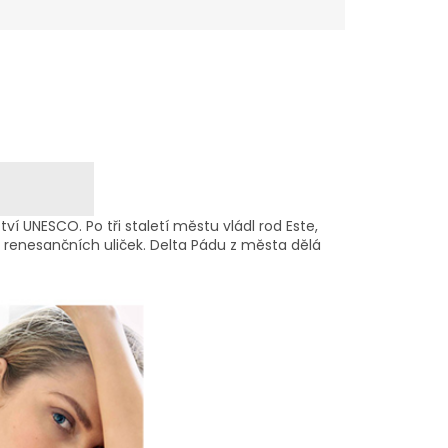
tví UNESCO. Po tři staletí městu vládl rod Este,
a renesančních uliček. Delta Pádu z města dělá