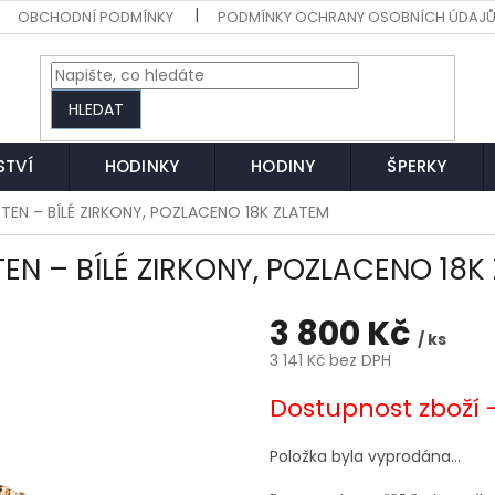
OBCHODNÍ PODMÍNKY
PODMÍNKY OCHRANY OSOBNÍCH ÚDAJ
HLEDAT
STVÍ
HODINKY
HODINY
ŠPERKY
STEN – BÍLÉ ZIRKONY, POZLACENO 18K ZLATEM
TEN – BÍLÉ ZIRKONY, POZLACENO 18K
3 800 Kč
/ ks
3 141 Kč bez DPH
Měrná
Dostupnost zboží 
cena:
Položka byla vyprodána…