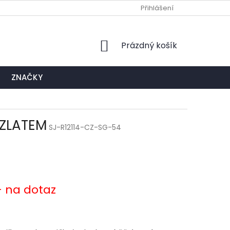
Ů
NAPIŠTE NÁM
EXPEDIČNÍ A KONTAKTNÍ MÍSTO
Přihlášení
NÁKUPNÍ
Prázdný košík
KOŠÍK
ZNAČKY
 ZLATEM
SJ-R12114-CZ-SG-54
- na dotaz