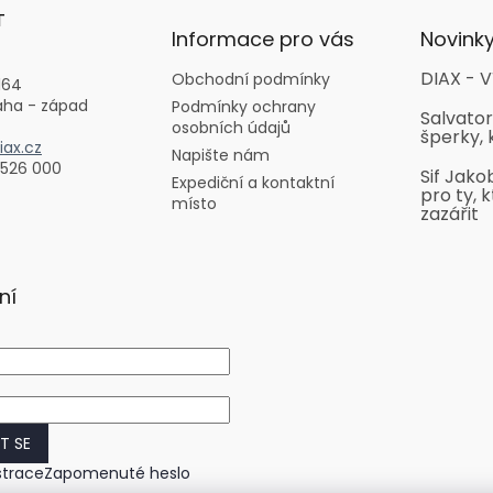
T
Informace pro vás
Novink
DIAX - V
Obchodní podmínky
164
aha - západ
Podmínky ochrany
Salvator
osobních údajů
šperky, 
ax.cz
Napište nám
 526 000
Sif Jako
Expediční a kontaktní
pro ty, k
místo
zazářit
ní
IT SE
strace
Zapomenuté heslo