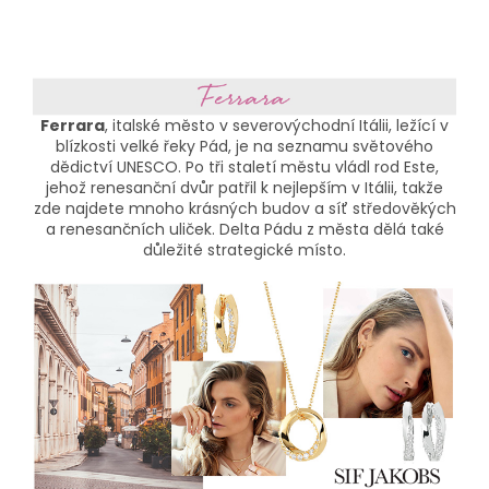
Ferrara
, italské město v severovýchodní Itálii, ležící v
blízkosti velké řeky Pád, je na seznamu světového
dědictví UNESCO. Po tři staletí městu vládl rod Este,
jehož renesanční dvůr patřil k nejlepším v Itálii, takže
zde najdete mnoho krásných budov a síť středověkých
a renesančních uliček. Delta Pádu z města dělá také
důležité strategické místo.