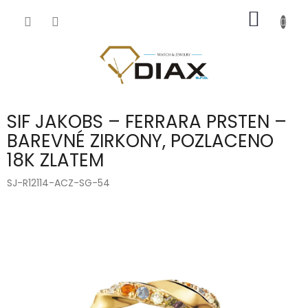
Přejít
NÁKUP
na
obsah
KOŠÍK
SIF JAKOBS – FERRARA PRSTEN –
BAREVNÉ ZIRKONY, POZLACENO
18K ZLATEM
SJ-R12114-ACZ-SG-54