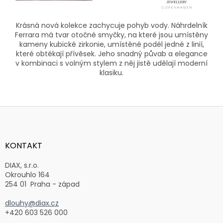
Krásná nová kolekce zachycuje pohyb vody. Náhrdelník
Ferrara má tvar otočné smyčky, na které jsou umístěny
kameny kubické zirkonie, umístěné podél jedné z linií,
které obtékají přívěsek. Jeho snadný půvab a elegance
v kombinaci s volným stylem z něj jistě udělají moderní
klasiku.
Z
á
p
a
KONTAKT
t
í
DIAX, s.r.o.
Okrouhlo 164
254 01 Praha - západ
dlouhy@diax.cz
+420 603 526 000