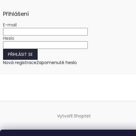
Přihlášení
E-mail
Heslo
PŘIHLÁSIT SE
Nová registrace
Zapomenuté heslo
Vytvořil Shoptet
Copyright 2026
HODINKY-HODINY.cz
. Všechna práva