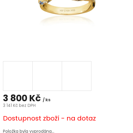
3 800 Kč
/ ks
3 141 Kč bez DPH
Měrná
Dostupnost zboží - na dotaz
cena:
Položka byla vyprodána…