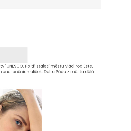
tví UNESCO. Po tři staletí městu vládl rod Este,
a renesančních uliček. Delta Pádu z města dělá