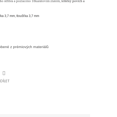
ho stříbra a pozlaceno 18karátovím zlatem,
leštěný povrch a
řka 3,7 mm, tloušťka 3,7 mm
robené z prémiových materiálů
SDÍLET