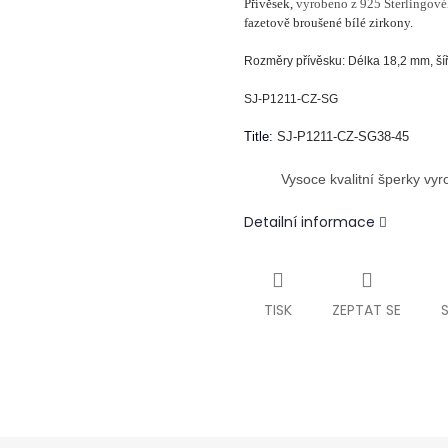
Přívěsek,
vyrobeno z 925 Sterlingové
fazetově broušené bílé zirkony.
Rozměry přívěsku: Délka 18,2 mm, ší
SJ-P1211-CZ-SG
Title:
SJ-P1211-CZ-SG38-45
Vysoce kvalitní šperky vy
Detailní informace
TISK
ZEPTAT SE