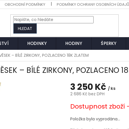
OBCHODNÍ PODMÍNKY
PODMÍNKY OCHRANY OSOBNÍCH ÚDAJ
HLEDAT
STVÍ
HODINKY
HODINY
ŠPERKY
ÍVĚSEK – BÍLÉ ZIRKONY, POZLACENO 18K ZLATEM
ĚSEK – BÍLÉ ZIRKONY, POZLACENO 1
3 250 Kč
/ ks
2 686 Kč bez DPH
Měrná
Dostupnost zboží 
cena:
Položka byla vyprodána…