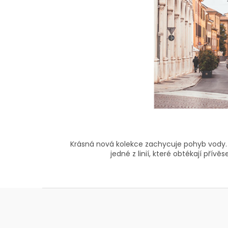
Krásná nová kolekce zachycuje pohyb vody. 
jedné z linií, které obtékají pří
Z
á
p
a