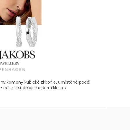
ěny kameny kubické zirkonie, umístěné podél
něj jistě udělají moderní klasiku.