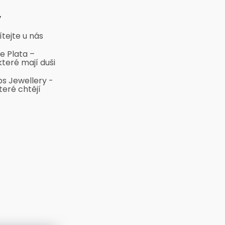
y
ítejte u nás
e Plata –
které mají duši
bs Jewellery -
teré chtějí