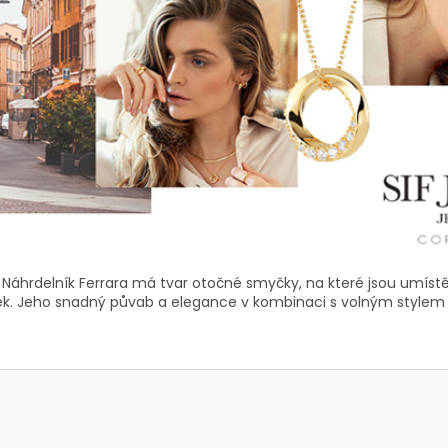
Náhrdelník Ferrara má tvar otočné smyčky, na které jsou umíst
věsek. Jeho snadný půvab a elegance v kombinaci s volným stylem z 