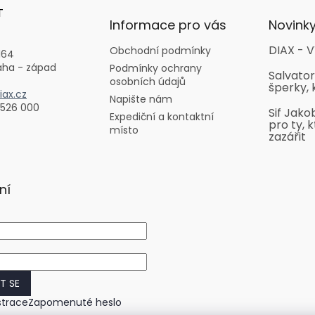
T
Informace pro vás
Novink
DIAX - V
Obchodní podmínky
164
aha - západ
Podmínky ochrany
Salvator
osobních údajů
šperky, 
ax.cz
Napište nám
 526 000
Sif Jako
Expediční a kontaktní
pro ty, k
místo
zazářit
ní
IT SE
strace
Zapomenuté heslo