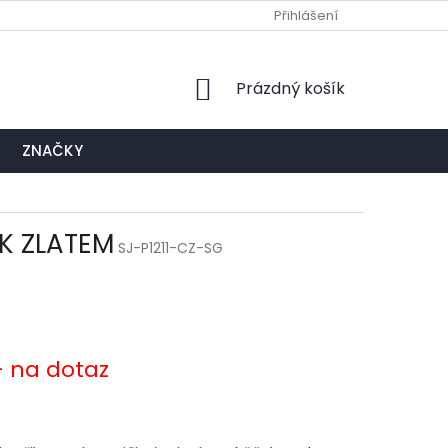
Ů
NAPIŠTE NÁM
EXPEDIČNÍ A KONTAKTNÍ MÍSTO
Přihlášení
NÁKUPNÍ
Prázdný košík
KOŠÍK
ZNAČKY
8K ZLATEM
SJ-P1211-CZ-SG
- na dotaz