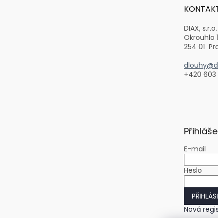
t
KONTAK
í
DIAX, s.r.o.
Okrouhlo 
254 01 Pr
dlouhy@di
+420 603
Přihláše
E-mail
Heslo
PŘIHLÁS
Nová regi