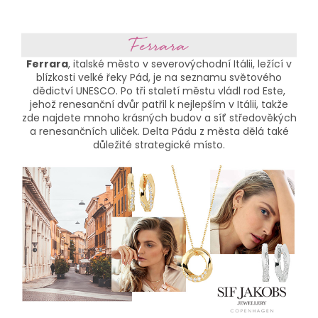
Ferrara
, italské město v severovýchodní Itálii, ležící v
blízkosti velké řeky Pád, je na seznamu světového
dědictví UNESCO. Po tři staletí městu vládl rod Este,
jehož renesanční dvůr patřil k nejlepším v Itálii, takže
zde najdete mnoho krásných budov a síť středověkých
a renesančních uliček. Delta Pádu z města dělá také
důležité strategické místo.