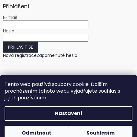
Přihlášení
E-mail
Heslo
PŘIHLÁSIT SE
Nová registrace
Zapomenuté heslo
Tento web používá soubory cookie. Dalším
procházením tohoto webu vyjadřujete souhlas s
jejich používáním.
Vytvořil Shoptet
Nastavení
Copyright 2026
HODINKY-HODINY.cz
. Všechna práva
Odmítnout
Souhlasím
vyhrazena.
Upravit nastavení cookies