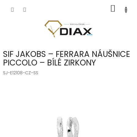
Přejít
NÁKUP
na
obsah
KOŠÍK
SIF JAKOBS – FERRARA NÁUŠNICE
PICCOLO – BÍLÉ ZIRKONY
SJ-E12108-CZ-SS