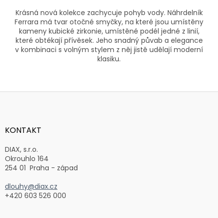
Krásná nová kolekce zachycuje pohyb vody. Náhrdelník
Ferrara má tvar otočné smyčky, na které jsou umístěny
kameny kubické zirkonie, umístěné podél jedné z linií,
které obtékají přívěsek. Jeho snadný půvab a elegance
v kombinaci s volným stylem z něj jistě udělají moderní
klasiku.
Z
á
p
a
KONTAKT
t
í
DIAX, s.r.o.
Okrouhlo 164
254 01 Praha - západ
dlouhy@diax.cz
+420 603 526 000