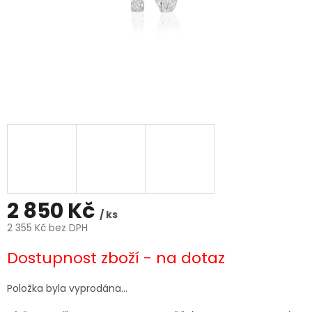
2 850 Kč
/ ks
2 355 Kč bez DPH
Měrná
Dostupnost zboží - na dotaz
cena:
Položka byla vyprodána…