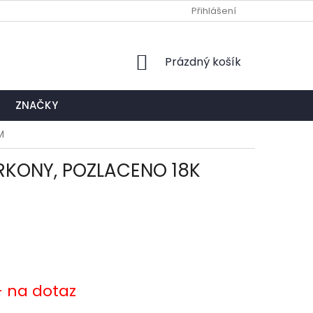
Ů
NAPIŠTE NÁM
EXPEDIČNÍ A KONTAKTNÍ MÍSTO
Přihlášení
NÁKUPNÍ
Prázdný košík
KOŠÍK
ZNAČKY
M
RKONY, POZLACENO 18K
- na dotaz