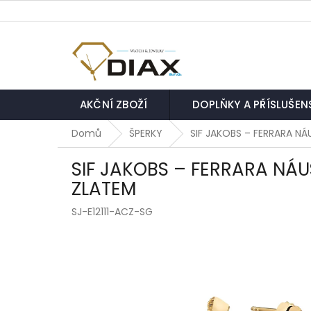
Přejít
na
obsah
AKČNÍ ZBOŽÍ
DOPLŇKY A PŘÍSLUŠEN
Domů
ŠPERKY
SIF JAKOBS – FERRARA N
SIF JAKOBS – FERRARA NÁ
ZLATEM
SJ-E12111-ACZ-SG