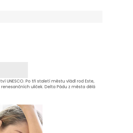
tví UNESCO. Po tři staletí městu vládl rod Este,
a renesančních uliček. Delta Pádu z města dělá