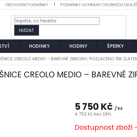
OBCHODNÍ PODMÍNKY
PODMÍNKY OCHRANY OSOBNÍCH ÚDAJ
HLEDAT
STVÍ
HODINKY
HODINY
ŠPERKY
ÁUŠNICE CREOLO MEDIO – BAREVNÉ ZIRKONY, POZLACENO 18K ZLATE
UŠNICE CREOLO MEDIO – BAREVNÉ ZI
5 750 Kč
/ ks
4 752 Kč bez DPH
Měrná
Dostupnost zboží 
cena: