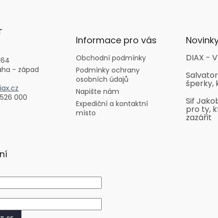
T
Informace pro vás
Novink
DIAX - V
Obchodní podmínky
164
aha - západ
Podmínky ochrany
Salvator
osobních údajů
šperky, 
ax.cz
Napište nám
 526 000
Sif Jako
Expediční a kontaktní
pro ty, k
místo
zazářit
ní