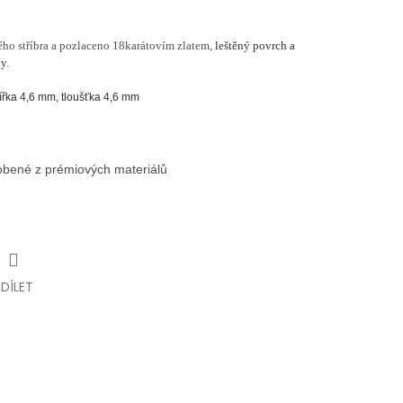
ho stříbra a pozlaceno 18karátovím zlatem,
leštěný povrch a
y.
řka 4,6 mm, tloušťka 4,6 mm
robené z prémiových materiálů
SDÍLET