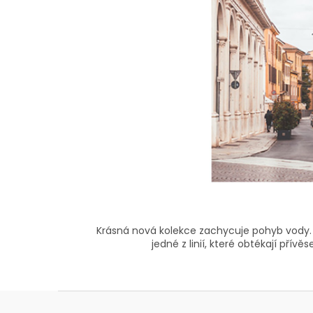
Krásná nová kolekce zachycuje pohyb vody. 
jedné z linií, které obtékají pří
Z