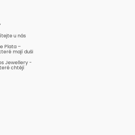
y
ítejte u nás
e Plata –
které mají duši
bs Jewellery -
teré chtějí