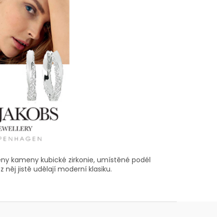
ěny kameny kubické zirkonie, umístěné podél
něj jistě udělají moderní klasiku.