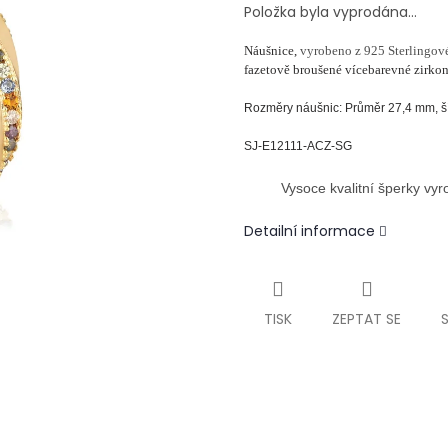
Položka byla vyprodána…
Náušnice,
vyrobeno z 925 Sterlingové
fazetově broušené vícebarevné zirkon
Rozměry náušnic: Průměr 27,4 mm, ší
SJ-E12111-ACZ-SG
Vysoce kvalitní šperky vy
Detailní informace
TISK
ZEPTAT SE