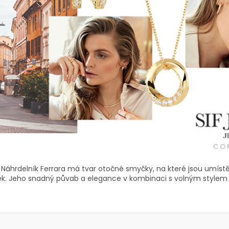
Náhrdelník Ferrara má tvar otočné smyčky, na které jsou umíst
věsek. Jeho snadný půvab a elegance v kombinaci s volným stylem z 