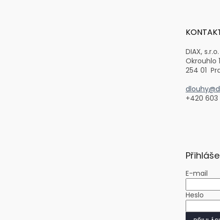
á
p
a
t
KONTAK
í
DIAX, s.r.o.
Okrouhlo 
254 01 Pr
dlouhy@di
+420 603
Přihláše
E-mail
Heslo