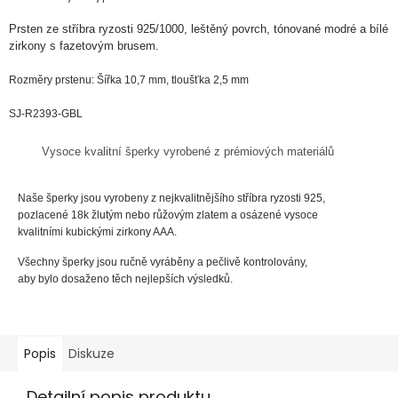
Prsten ze
stříbra
ryzosti
925/1000, leštěný povrch, tónované modré a bílé
zirkony s fazetovým brusem.
Rozměry prstenu: Šířka 10,7 mm, tloušťka 2,5 mm
SJ-R2393-GBL
Vysoce kvalitní šperky vyrobené z prémiových materiálů
Naše šperky jsou vyrobeny z nejkvalitnějšího stříbra ryzosti 925,
pozlacené 18k žlutým nebo růžovým zlatem a osázené vysoce
kvalitními kubickými zirkony AAA.
Všechny šperky jsou ručně vyráběny a pečlivě kontrolovány,
aby bylo dosaženo těch nejlepších výsledků.
Popis
Diskuze
Detailní popis produktu