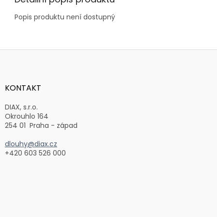
Popis produktu není dostupný
Z
á
p
a
KONTAKT
t
í
DIAX, s.r.o.
Okrouhlo 164
254 01 Praha - západ
dlouhy@diax.cz
+420 603 526 000