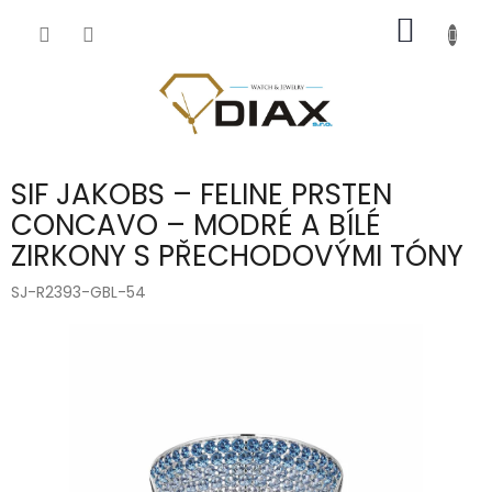
Přejít
NÁKUP
na
obsah
KOŠÍK
SIF JAKOBS – FELINE PRSTEN
CONCAVO – MODRÉ A BÍLÉ
ZIRKONY S PŘECHODOVÝMI TÓNY
SJ-R2393-GBL-54