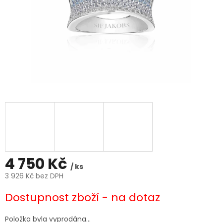
4 750 Kč
/ ks
3 926 Kč bez DPH
Měrná
Dostupnost zboží - na dotaz
cena:
Položka byla vyprodána…