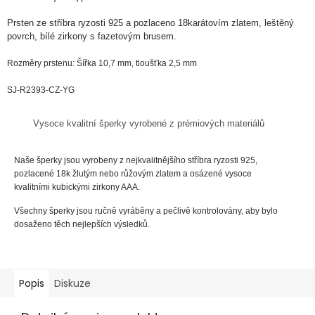
Prsten ze
stříbra
ryzosti
925 a pozlaceno 18karátovím zlatem, leštěný
povrch, bílé zirkony s fazetovým brusem.
Rozměry prstenu: Šířka 10,7 mm, tloušťka 2,5 mm
SJ-R2393-CZ-YG
Vysoce kvalitní šperky vyrobené z prémiových materiálů
Naše šperky jsou vyrobeny z nejkvalitnějšího stříbra ryzosti 925,
pozlacené 18k žlutým nebo růžovým zlatem a osázené vysoce
kvalitními kubickými zirkony AAA.
Všechny šperky jsou ručně vyráběny a pečlivě kontrolovány, aby bylo
dosaženo těch nejlepších výsledků.
Popis
Diskuze