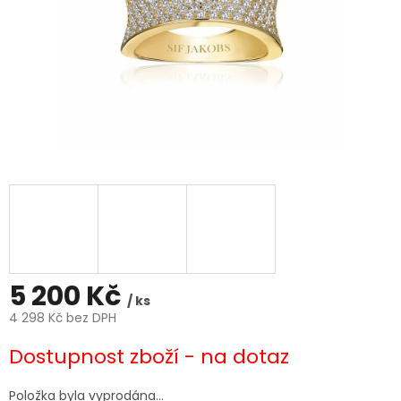
5 200 Kč
/ ks
4 298 Kč bez DPH
Měrná
Dostupnost zboží - na dotaz
cena:
Položka byla vyprodána…