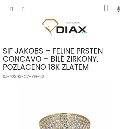
Přejít
NÁKUP
na
obsah
KOŠÍK
SIF JAKOBS – FELINE PRSTEN
CONCAVO – BÍLÉ ZIRKONY,
POZLACENO 18K ZLATEM
SJ-R2393-CZ-YG-52