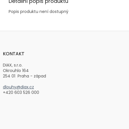
Detailní popis produktu
Popis produktu není dostupný
Z
á
p
a
KONTAKT
t
í
DIAX, s.r.o.
Okrouhlo 164
254 01 Praha - západ
dlouhy@diax.cz
+420 603 526 000