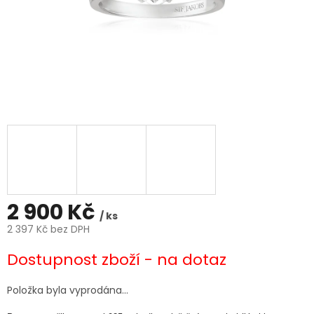
2 900 Kč
/ ks
2 397 Kč bez DPH
Měrná
Dostupnost zboží - na dotaz
cena:
Položka byla vyprodána…