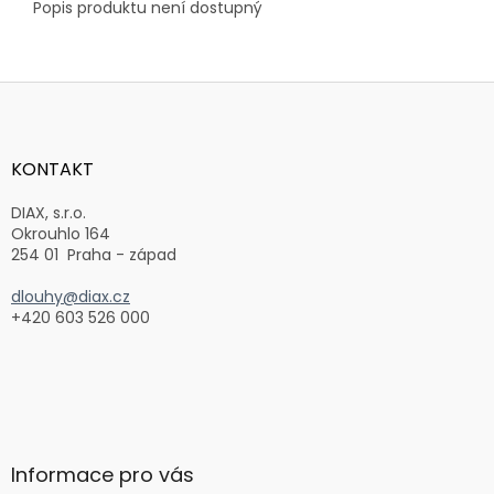
Popis produktu není dostupný
Z
á
p
a
KONTAKT
t
í
DIAX, s.r.o.
Okrouhlo 164
254 01 Praha - západ
dlouhy@diax.cz
+420 603 526 000
Informace pro vás