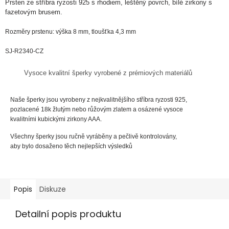
Prsten ze
stříbra
ryzosti
925
s rhodiem
, leštěný povrch, bílé zirkony s
fazetovým brusem.
Rozměry prstenu: výška 8 mm, tloušťka 4,3 mm
SJ-R2340-CZ
Vysoce kvalitní šperky vyrobené z prémiových materiálů
Naše šperky jsou vyrobeny z nejkvalitnějšího stříbra ryzosti 925,
pozlacené 18k žlutým nebo růžovým zlatem a osázené vysoce
kvalitními kubickými zirkony AAA.
Všechny šperky jsou ručně vyráběny a pečlivě kontrolovány,
aby bylo dosaženo těch nejlepších výsledků
Popis
Diskuze
Detailní popis produktu