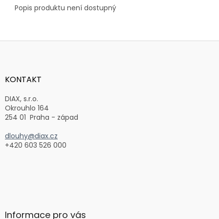
Popis produktu není dostupný
Z
á
p
a
KONTAKT
t
í
DIAX, s.r.o.
Okrouhlo 164
254 01 Praha - západ
dlouhy@diax.cz
+420 603 526 000
Informace pro vás