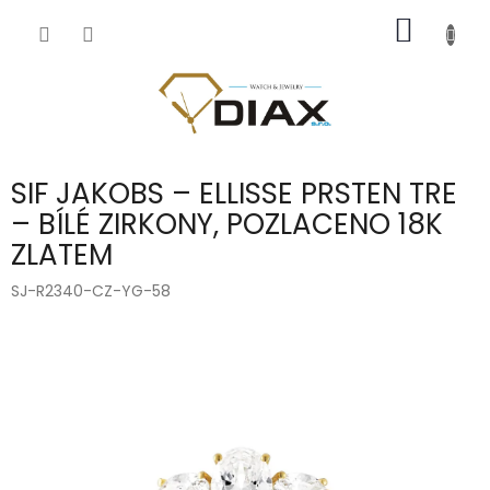
Přejít
NÁKUP
na
obsah
KOŠÍK
SIF JAKOBS – ELLISSE PRSTEN TRE
– BÍLÉ ZIRKONY, POZLACENO 18K
ZLATEM
SJ-R2340-CZ-YG-58