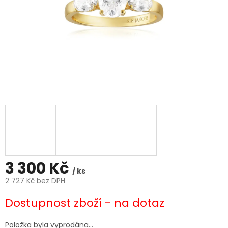
3 300 Kč
/ ks
2 727 Kč bez DPH
Měrná
Dostupnost zboží - na dotaz
cena:
Položka byla vyprodána…