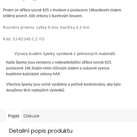
Prsten ze
stříbra
ryzosti
925 s rhodiem a pozlaceno 18karátovím zlatem,
leštěný povrch, bílé zirkony s fazetovým brusem.
Rozměry prstenu: výška 8 mm, tloušťka 4,3 mm
Kód: SJ-R2340-CZ-YG
Vysoce kvalitní šperky vyrobené z prémiových materiálů
Naše šperky jsou vyrobeny z nejkvalitnějšího stříbra ryzosti 925,
pozlacené 18k žlutým nebo růžovým zlatem a osázené vysoce
kvalitními kubickými zirkony AAA.
Všechny šperky jsou ručně vyráběny a pečlivě kontrolovány, aby bylo
dosaženo těch nejlepších výsledků.
Popis
Diskuze
Detailní popis produktu