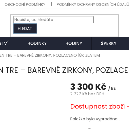
OBCHODNÍ PODMÍNKY
PODMÍNKY OCHRANY OSOBNÍCH ÚDAJ
HLEDAT
STVÍ
HODINKY
HODINY
ŠPERKY
STEN TRE – BAREVNÉ ZIRKONY, POZLACENO 18K ZLATEM
EN TRE – BAREVNÉ ZIRKONY, POZLAC
3 300 Kč
/ ks
2 727 Kč bez DPH
Měrná
Dostupnost zboží 
cena:
Položka byla vyprodána…