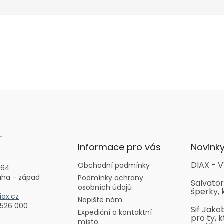
T
Informace pro vás
Novink
DIAX - V
Obchodní podmínky
164
aha - západ
Podmínky ochrany
Salvator
osobních údajů
šperky, 
ax.cz
Napište nám
 526 000
Sif Jako
Expediční a kontaktní
pro ty, k
místo