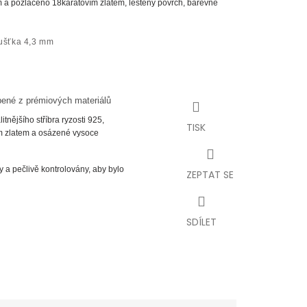
 a pozlaceno 18karátovím zlatem, leštěný povrch, barevné
oušťka 4,3 mm
bené z prémiových materiálů
tnějšího stříbra ryzosti 925,
TISK
m zlatem a osázené vysoce
 a pečlivě kontrolovány, aby bylo
ZEPTAT SE
SDÍLET