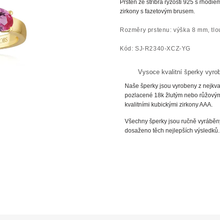
Prsten ze
stříbra
ryzosti
925 s rhodiem
zirkony s fazetovým brusem.
Rozměry prstenu: výška 8 mm, tl
Kód: SJ-R2340-XCZ-YG
Vysoce kvalitní šperky vyro
Naše šperky jsou vyrobeny z nejkvali
pozlacené 18k žlutým nebo růžový
kvalitními kubickými zirkony AAA.
Všechny šperky jsou ručně vyráběny
dosaženo těch nejlepších výsledků.