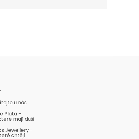
y
ítejte u nás
e Plata –
které mají duši
bs Jewellery -
teré chtějí