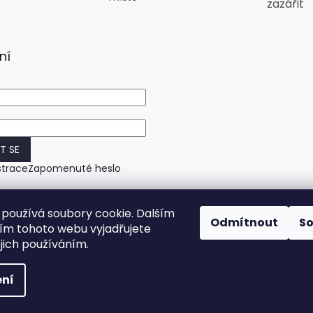
zazářit
ní
IT SE
strace
Zapomenuté heslo
používá soubory cookie. Dalším
Odmítnout
S
m tohoto webu vyjadřujete
ejich používáním.
ní
práva vyhrazena.
Upravit nastavení cookies