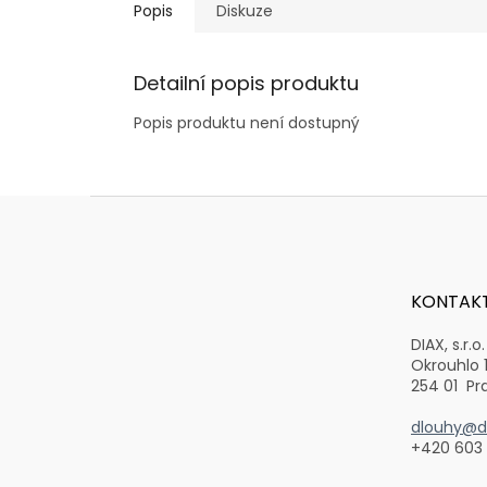
Popis
Diskuze
Detailní popis produktu
Popis produktu není dostupný
Z
á
p
a
t
KONTAK
í
DIAX, s.r.o.
Okrouhlo 
254 01 Pr
dlouhy@di
+420 603