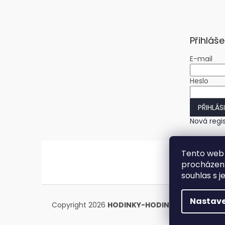
Přihláše
E-mail
Heslo
PŘIHLÁS
Nová regi
Tento web 
procházení
souhlas s j
Nastave
Copyright 2026
HODINKY-HODINY.cz
. Všechna 