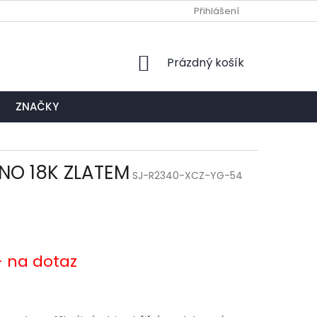
Ů
NAPIŠTE NÁM
EXPEDIČNÍ A KONTAKTNÍ MÍSTO
Přihlášení
NÁKUPNÍ
Prázdný košík
KOŠÍK
ZNAČKY
ENO 18K ZLATEM
SJ-R2340-XCZ-YG-54
- na dotaz