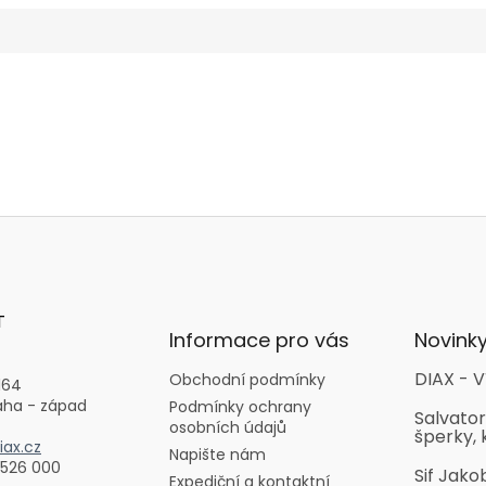
T
Informace pro vás
Novink
DIAX - V
Obchodní podmínky
164
aha - západ
Podmínky ochrany
Salvator
osobních údajů
šperky, 
ax.cz
Napište nám
 526 000
Sif Jako
Expediční a kontaktní