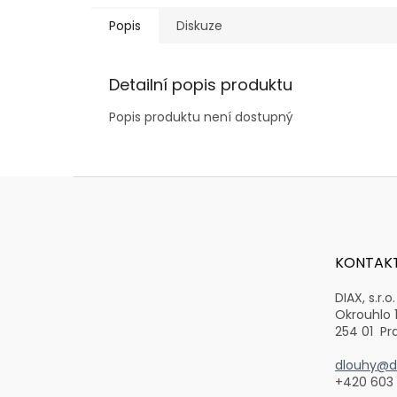
Popis
Diskuze
Detailní popis produktu
Popis produktu není dostupný
Z
á
p
a
t
KONTAK
í
DIAX, s.r.o.
Okrouhlo 
254 01 Pr
dlouhy@di
+420 603