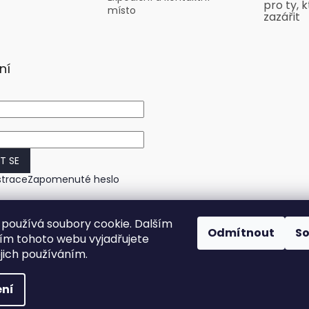
pro ty, k
místo
zazářit
ní
IT SE
strace
Zapomenuté heslo
používá soubory cookie. Dalším
Odmítnout
S
m tohoto webu vyjadřujete
ejich používáním.
ní
práva vyhrazena.
Upravit nastavení cookies