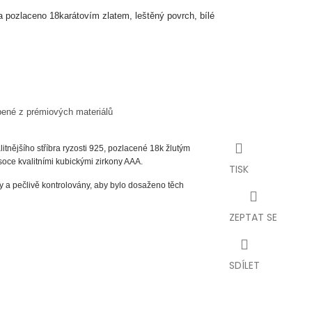
a pozlaceno 18karátovím zlatem, leštěný povrch, bílé
bené z prémiových materiálů
itnějšího stříbra ryzosti 925, pozlacené 18k žlutým
ce kvalitními kubickými zirkony AAA.
TISK
 a pečlivě kontrolovány, aby bylo dosaženo těch
ZEPTAT SE
SDÍLET