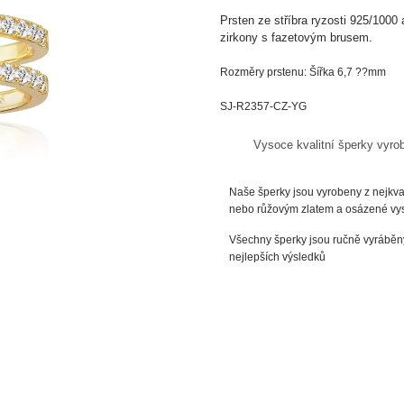
Prsten ze
stříbra
ryzosti
925/1000 
zirkony s fazetovým brusem.
Rozměry prstenu: Šířka 6,7 ??mm
SJ-R2357-CZ-YG
Vysoce kvalitní šperky vyro
Naše šperky jsou vyrobeny z nejkval
nebo růžovým zlatem a osázené vyso
Všechny šperky jsou ručně vyráběny
nejlepších výsledků