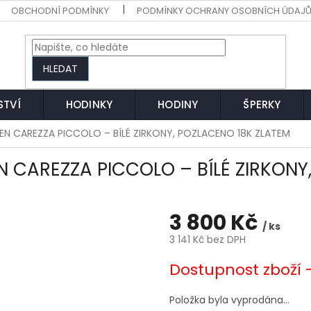
OBCHODNÍ PODMÍNKY
PODMÍNKY OCHRANY OSOBNÍCH ÚDAJ
HLEDAT
STVÍ
HODINKY
HODINY
ŠPERKY
STEN CAREZZA PICCOLO – BÍLÉ ZIRKONY, POZLACENO 18K ZLATEM
EN CAREZZA PICCOLO – BÍLÉ ZIRKON
3 800 Kč
/ ks
3 141 Kč bez DPH
Měrná
Dostupnost zboží 
cena:
Položka byla vyprodána…