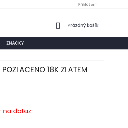
Ů
NAPIŠTE NÁM
EXPEDIČNÍ A KONTAKTNÍ MÍSTO
Přihlášení
NÁKUPNÍ
Prázdný košík
KOŠÍK
ZNAČKY
Y, POZLACENO 18K ZLATEM
- na dotaz