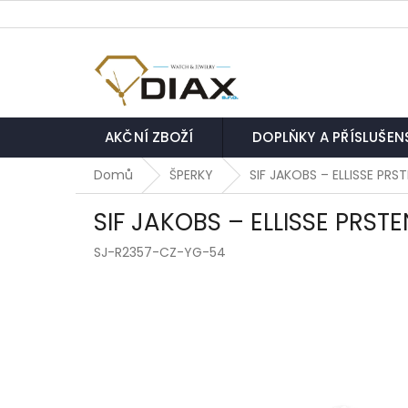
Přejít
na
obsah
AKČNÍ ZBOŽÍ
DOPLŇKY A PŘÍSLUŠEN
Domů
ŠPERKY
SIF JAKOBS – ELLISSE PR
SIF JAKOBS – ELLISSE PRST
SJ-R2357-CZ-YG-54