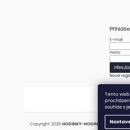
Přihláše
E-mail
Heslo
PŘIHLÁS
Nová regi
Tento web 
procházení
souhlas s j
Nastave
Copyright 2026
HODINKY-HODINY.cz
. Všechna 