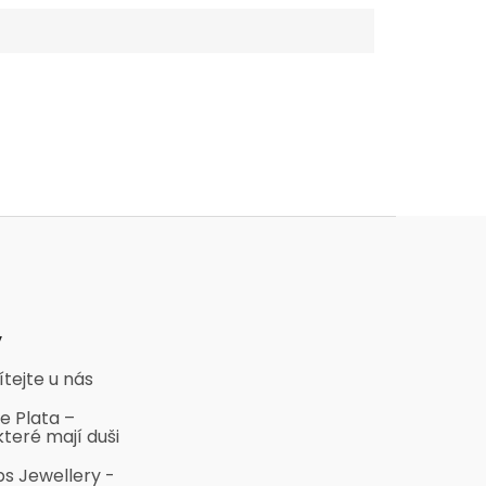
y
ítejte u nás
e Plata –
které mají duši
bs Jewellery -