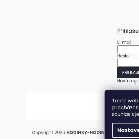
Přihláše
E-mail
Heslo
PŘIHLÁS
Nová regi
Tento web 
procházení
souhlas s j
Nastave
Copyright 2026
HODINKY-HODINY.cz
. Všechna 