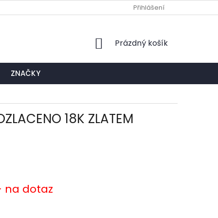
Ů
NAPIŠTE NÁM
EXPEDIČNÍ A KONTAKTNÍ MÍSTO
Přihlášení
NÁKUPNÍ
Prázdný košík
KOŠÍK
ZNAČKY
POZLACENO 18K ZLATEM
- na dotaz