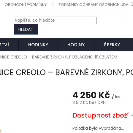
OBCHODNÍ PODMÍNKY
PODMÍNKY OCHRANY OSOBNÍCH ÚDAJ
HLEDAT
STVÍ
HODINKY
HODINY
ŠPERKY
UŠNICE CREOLO – BAREVNÉ ZIRKONY, POZLACENO 18K ZLATEM
ŠNICE CREOLO – BAREVNÉ ZIRKONY, 
4 250 Kč
/ ks
3 512 Kč bez DPH
Měrná
Dostupnost zboží 
cena:
Položka byla vyprodána…