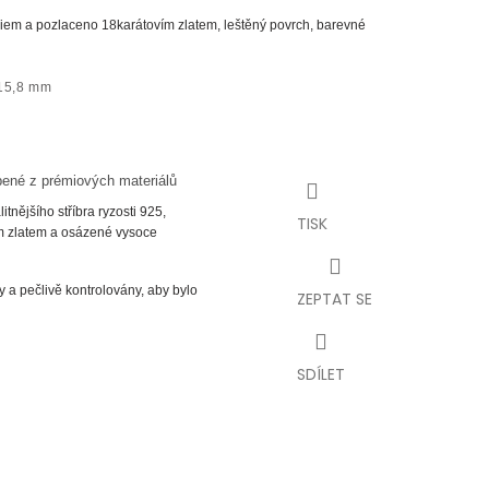
iem a pozlaceno 18karátovím zlatem, leštěný povrch, barevné
 15,8 mm
bené z prémiových materiálů
tnějšího stříbra ryzosti 925,
TISK
m zlatem a osázené vysoce
 a pečlivě kontrolovány, aby bylo
ZEPTAT SE
SDÍLET