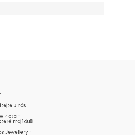
y
ítejte u nás
e Plata –
které mají duši
bs Jewellery -