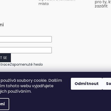
pro ty, k
místo
zazářit
ní
IT SE
strace
Zapomenuté heslo
používá soubory cookie. Dalším
Odmítnout
S
m tohoto webu vyjadřujete
ejich používáním.
ní
práva vyhrazena.
Upravit nastavení cookies