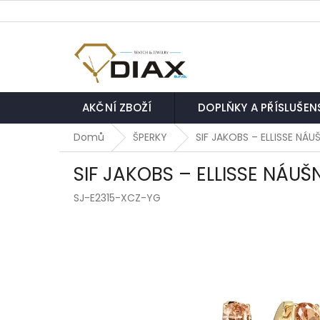
Přejít
na
obsah
AKČNÍ ZBOŽÍ
DOPLŇKY A PŘÍSLUŠEN
Domů
ŠPERKY
SIF JAKOBS – ELLISSE NÁ
SIF JAKOBS – ELLISSE NÁU
SJ-E2315-XCZ-YG