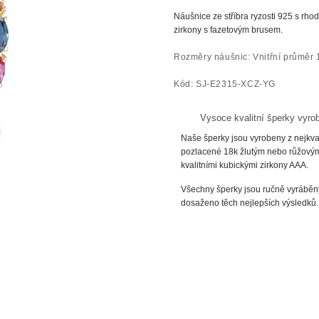
Náušnice ze
stříbra
ryzosti
925 s rhod
zirkony s fazetovým brusem.
Rozměry náušnic: Vnitřní průměr
Kód: SJ-E2315-XCZ-YG
Vysoce kvalitní šperky vyro
Naše šperky jsou vyrobeny z nejkvali
pozlacené 18k žlutým nebo růžový
kvalitními kubickými zirkony AAA.
Všechny šperky jsou ručně vyráběny
dosaženo těch nejlepších výsledků.