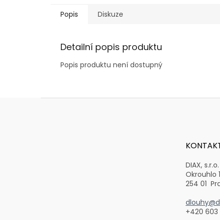
Popis
Diskuze
Detailní popis produktu
Popis produktu není dostupný
Z
á
p
a
t
KONTAK
í
DIAX, s.r.o.
Okrouhlo 
254 01 Pr
dlouhy@di
+420 603