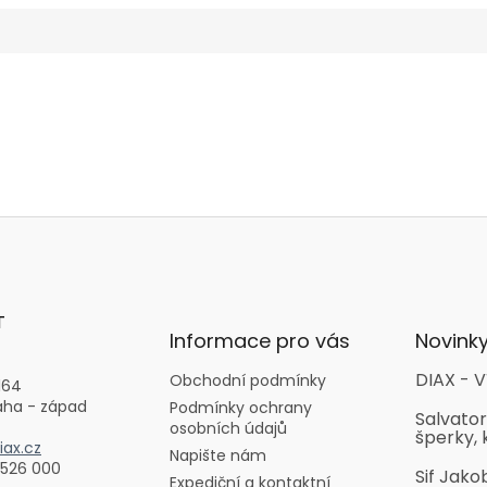
T
Informace pro vás
Novink
DIAX - V
Obchodní podmínky
164
aha - západ
Podmínky ochrany
Salvator
osobních údajů
šperky, 
ax.cz
Napište nám
 526 000
Sif Jako
Expediční a kontaktní