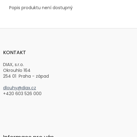
Popis produktu není dostupný
Z
á
p
a
KONTAKT
t
í
DIAX, s.r.o.
Okrouhlo 164
254 01 Praha - západ
dlouhy@diax.cz
+420 603 526 000