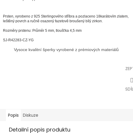
Prsten,
vyrobeno z 925 Sterlingového stříbra a pozlaceno 18karátovím zlatem,
leštěný povrch a ručně osazený fazetově broušený bílý zirkon.
Rozměry prstenu: Průměr 5 mm, tloušťka 4,5 mm
SJ-R42283-CZ-YG
Vysoce kvalitní šperky vyrobené z prémiových materiálů
ZEP
SDÍ
Popis
Diskuze
Detailní popis produktu