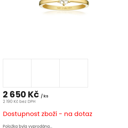
2 650 Kč
/ ks
2 190 Kč bez DPH
Měrná
Dostupnost zboží - na dotaz
cena:
Položka byla vyprodána…