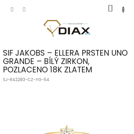
Přejít
NÁKUP
na
obsah
KOŠÍK
SIF JAKOBS – ELLERA PRSTEN UNO
GRANDE – BÍLÝ ZIRKON,
POZLACENO 18K ZLATEM
SJ-R42283-CZ-YG-54