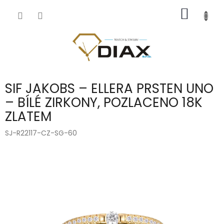
Přejít
NÁKUP
na
obsah
KOŠÍK
SIF JAKOBS – ELLERA PRSTEN UNO
– BÍLÉ ZIRKONY, POZLACENO 18K
ZLATEM
SJ-R22117-CZ-SG-60