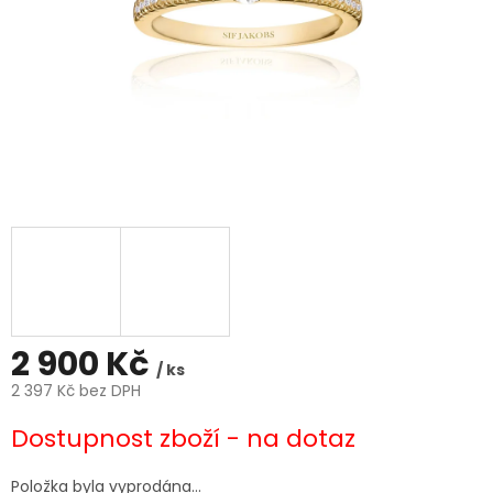
2 900 Kč
/ ks
2 397 Kč bez DPH
Měrná
Dostupnost zboží - na dotaz
cena:
Položka byla vyprodána…