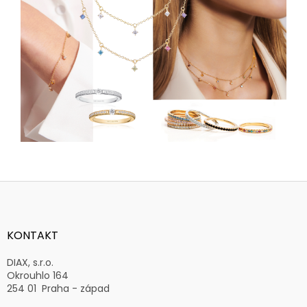
Z
á
p
a
KONTAKT
t
í
DIAX, s.r.o.
Okrouhlo 164
254 01 Praha - západ