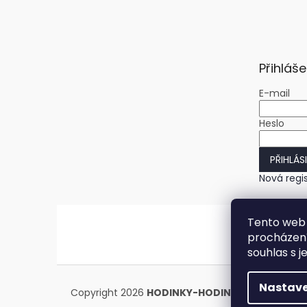
Přihláše
E-mail
Heslo
PŘIHLÁS
Nová regi
Tento web 
procházení
souhlas s j
Nastave
Copyright 2026
HODINKY-HODINY.cz
. Všechna 