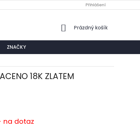
Ů
NAPIŠTE NÁM
EXPEDIČNÍ A KONTAKTNÍ MÍSTO
Přihlášení
NÁKUPNÍ
Prázdný košík
KOŠÍK
ZNAČKY
LACENO 18K ZLATEM
- na dotaz