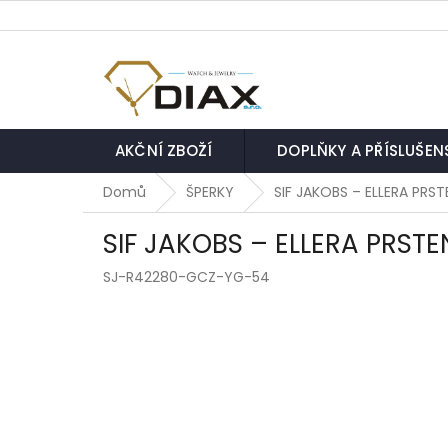
Přejít
na
obsah
AKČNÍ ZBOŽÍ
DOPLŇKY A PŘÍSLUŠEN
Domů
ŠPERKY
SIF JAKOBS – ELLERA PRS
SIF JAKOBS – ELLERA PRST
SJ-R42280-GCZ-YG-54