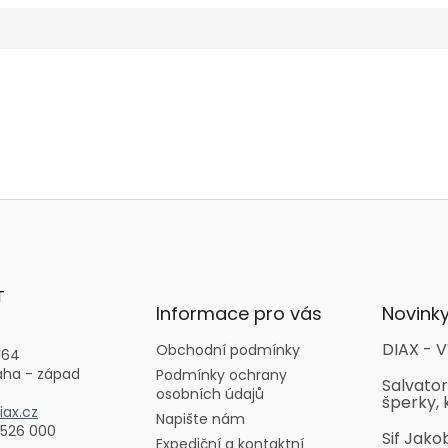
T
Informace pro vás
Novink
DIAX - V
Obchodní podmínky
164
aha - západ
Podmínky ochrany
Salvator
osobních údajů
šperky, 
ax.cz
Napište nám
 526 000
Sif Jako
Expediční a kontaktní