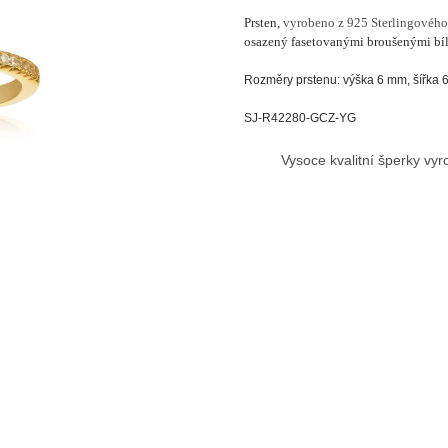
Prsten,
vyrobeno z 925 Sterlingového
osazený fasetovanými broušenými bí
Rozměry prstenu: výška 6 mm, šířka 
SJ-R42280-GCZ-YG
Vysoce kvalitní šperky vy