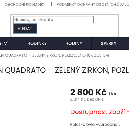
OBCHODNÍ PODMÍNKY
PODMÍNKY OCHRANY OSOBNÍCH ÚDAJ
HLEDAT
STVÍ
HODINKY
HODINY
ŠPERKY
TEN QUADRATO – ZELENÝ ZIRKON, POZLACENO 18K ZLATEM
EN QUADRATO – ZELENÝ ZIRKON, POZ
2 800 Kč
/ ks
2 314 Kč bez DPH
Měrná
Dostupnost zboží 
cena:
Položka byla vyprodána…