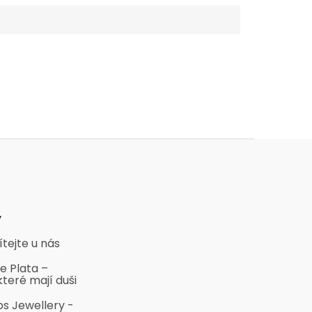
y
ítejte u nás
e Plata –
které mají duši
bs Jewellery -