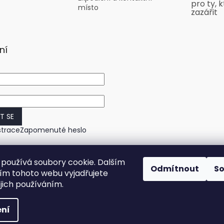
pro ty, k
místo
zazářit
ní
IT SE
strace
Zapomenuté heslo
používá soubory cookie. Dalším
Odmítnout
S
m tohoto webu vyjadřujete
ejich používáním.
ní
práva vyhrazena.
Upravit nastavení cookies