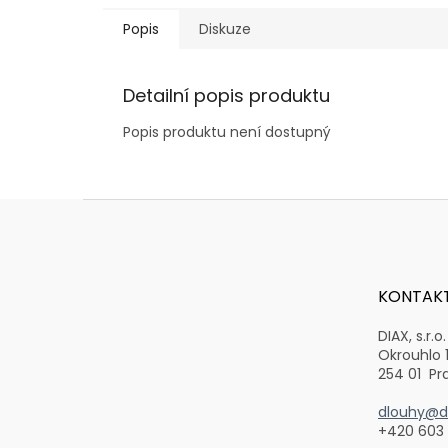
Popis
Diskuze
Detailní popis produktu
Popis produktu není dostupný
Z
á
p
a
t
KONTAK
í
DIAX, s.r.o.
Okrouhlo 
254 01 Pr
dlouhy@di
+420 603