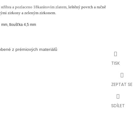
 stříbra a pozlaceno 18karátovím zlatem,
leštěný povrch a ručně
lými zirkony a zeleným zirkonem.
6 mm, tloušťka 4,5 mm
robené z prémiových materiálů
TISK
ZEPTAT SE
SDÍLET