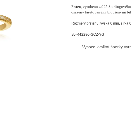
Prsten,
vyrobeno z 925 Sterlingového
osazený fasetovanými broušenými bí
Rozměry prstenu: výška 6 mm, šířka 
SJ-R42280-GCZ-YG
Vysoce kvalitní šperky vy