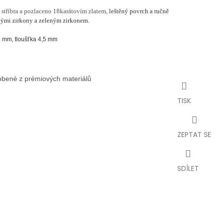
 stříbra a pozlaceno 18karátovím zlatem,
leštěný povrch a ručně
lými zirkony a zeleným zirkonem.
6 mm, tloušťka 4,5 mm
robené z prémiových materiálů
TISK
ZEPTAT SE
SDÍLET