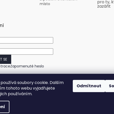
pro ty, k
místo
zazářit
ní
IT SE
strace
Zapomenuté heslo
používá soubory cookie. Dalším
Odmítnout
S
m tohoto webu vyjadřujete
ejich používáním.
ní
práva vyhrazena.
Upravit nastavení cookies