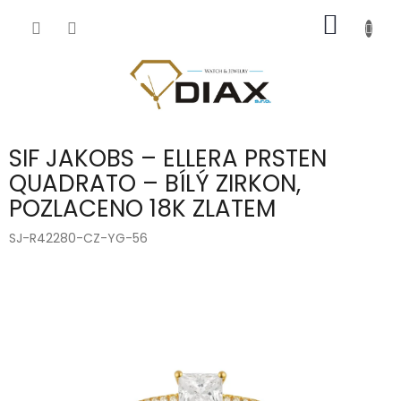
Přejít
NÁKUP
na
obsah
KOŠÍK
SIF JAKOBS – ELLERA PRSTEN
QUADRATO – BÍLÝ ZIRKON,
POZLACENO 18K ZLATEM
SJ-R42280-CZ-YG-56