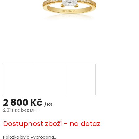
2 800 Kč
/ ks
2 314 Kč bez DPH
Měrná
Dostupnost zboží - na dotaz
cena:
Položka byla vyprodána…