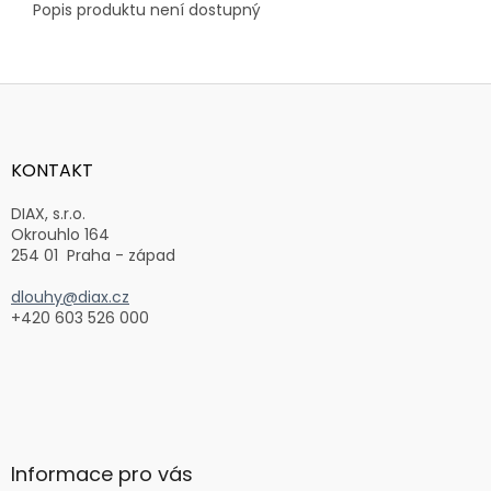
Popis produktu není dostupný
Z
á
p
a
KONTAKT
t
í
DIAX, s.r.o.
Okrouhlo 164
254 01 Praha - západ
dlouhy@diax.cz
+420 603 526 000
Informace pro vás