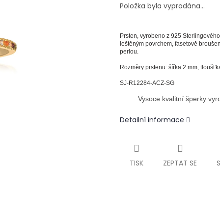
Položka byla vyprodána…
Prsten,
vyrobeno z 925 Sterlingového 
leštěným povrchem, fasetově broušen
perlou.
Rozměry prstenu: šířka 2 mm, tloušť
SJ-R12284-ACZ-SG
Vysoce kvalitní šperky vy
Detailní informace
TISK
ZEPTAT SE