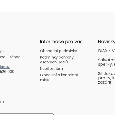
T
Informace pro vás
Novink
DIAX - V
Obchodní podmínky
164
aha - západ
Podmínky ochrany
Salvator
osobních údajů
šperky, 
ax.cz
Napište nám
 526 000
Sif Jako
Expediční a kontaktní
pro ty, k
místo
zazářit
ní