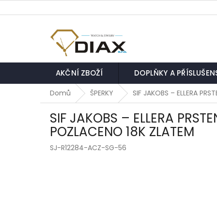
Přejít
na
obsah
AKČNÍ ZBOŽÍ
DOPLŇKY A PŘÍSLUŠEN
Domů
ŠPERKY
SIF JAKOBS – ELLERA PRS
SIF JAKOBS – ELLERA PRST
POZLACENO 18K ZLATEM
SJ-R12284-ACZ-SG-56