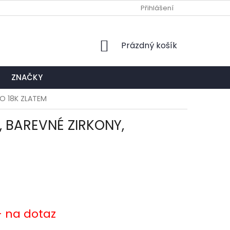
Ů
NAPIŠTE NÁM
EXPEDIČNÍ A KONTAKTNÍ MÍSTO
Přihlášení
NÁKUPNÍ
Prázdný košík
KOŠÍK
ZNAČKY
NO 18K ZLATEM
, BAREVNÉ ZIRKONY,
- na dotaz