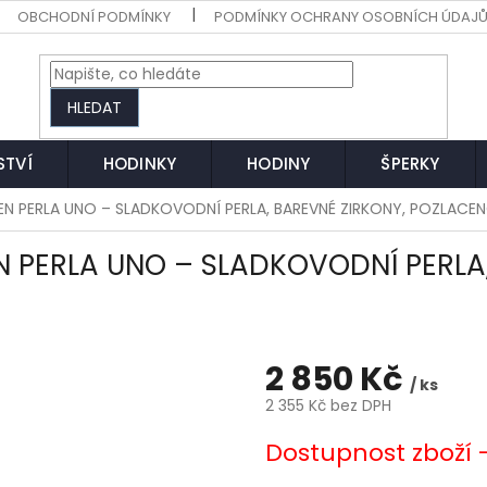
OBCHODNÍ PODMÍNKY
PODMÍNKY OCHRANY OSOBNÍCH ÚDAJ
HLEDAT
STVÍ
HODINKY
HODINY
ŠPERKY
TEN PERLA UNO – SLADKOVODNÍ PERLA, BAREVNÉ ZIRKONY, POZLACE
EN PERLA UNO – SLADKOVODNÍ PERLA
2 850 Kč
/ ks
2 355 Kč bez DPH
Měrná
Dostupnost zboží 
cena: