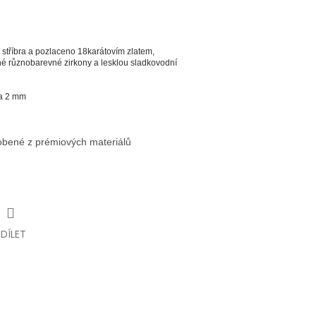
stříbra a pozlaceno 18karátovím zlatem,
é různobarevné zirkony a lesklou sladkovodní
ka 2 mm
robené z prémiových materiálů
SDÍLET