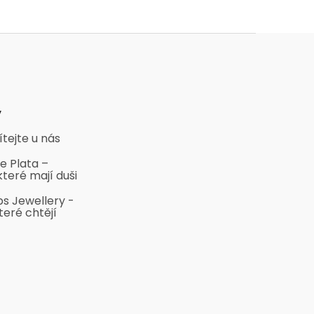
y
ítejte u nás
e Plata –
které mají duši
bs Jewellery -
teré chtějí