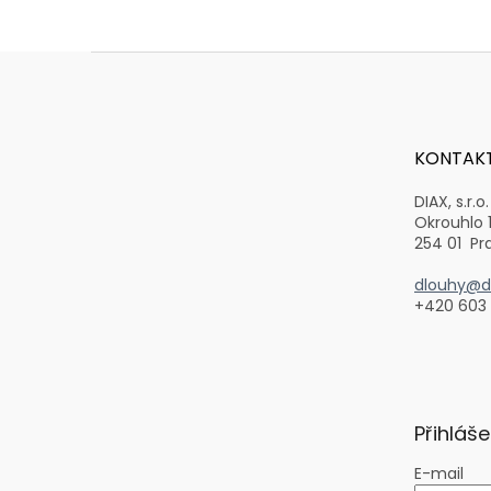
Z
á
p
a
t
KONTAK
í
DIAX, s.r.o.
Okrouhlo 
254 01 Pr
dlouhy@di
+420 603
Přihláše
E-mail