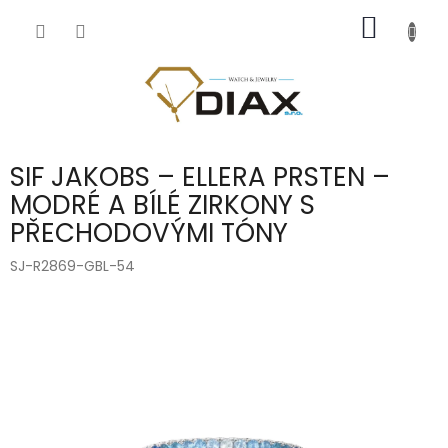
Přejít
NÁKUP
na
obsah
KOŠÍK
SIF JAKOBS – ELLERA PRSTEN –
MODRÉ A BÍLÉ ZIRKONY S
PŘECHODOVÝMI TÓNY
SJ-R2869-GBL-54