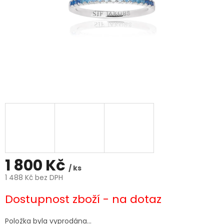
1 800 Kč
/ ks
1 488 Kč bez DPH
Měrná
Dostupnost zboží - na dotaz
cena:
Položka byla vyprodána…