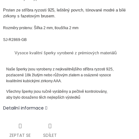
Prsten ze
stříbra
ryzosti
925, leštěný povrch, tónované modré a bílé
zirkony s fazetovým brusem.
Rozměry prstenu: Šířka 2 mm, tloušťka 2 mm
SJ-R2869-GB
Vysoce kvalitní šperky vyrobené z prémiových materiálů
Naše šperky jsou vyrobeny z nejkvalitnějšího stříbra ryzosti 925,
pozlacené 18k žlutým nebo růžovým zlatem a osázené vysoce
kvalitními kubickými zirkony AAA.
Všechny šperky jsou ručně vyráběny a pečlivě kontrolovány,
aby bylo dosaženo těch nejlepších výsledků
Detailní informace
ZEPTAT SE
SDÍLET