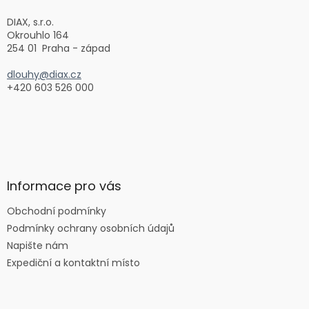
t
í
DIAX, s.r.o.
Okrouhlo 164
254 01 Praha - západ
dlouhy@diax.cz
+420 603 526 000
Informace pro vás
Obchodní podmínky
Podmínky ochrany osobních údajů
Napište nám
Expediční a kontaktní místo