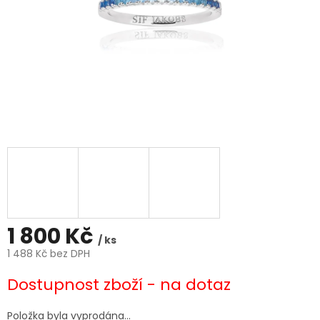
1 800 Kč
/ ks
1 488 Kč bez DPH
Měrná
Dostupnost zboží - na dotaz
cena:
Položka byla vyprodána…