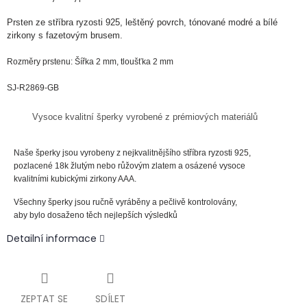
Prsten ze
stříbra
ryzosti
925, leštěný povrch, tónované modré a bílé
zirkony s fazetovým brusem.
Rozměry prstenu: Šířka 2 mm, tloušťka 2 mm
SJ-R2869-GB
Vysoce kvalitní šperky vyrobené z prémiových materiálů
Naše šperky jsou vyrobeny z nejkvalitnějšího stříbra ryzosti 925,
pozlacené 18k žlutým nebo růžovým zlatem a osázené vysoce
kvalitními kubickými zirkony AAA.
Všechny šperky jsou ručně vyráběny a pečlivě kontrolovány,
aby bylo dosaženo těch nejlepších výsledků
Detailní informace
ZEPTAT SE
SDÍLET