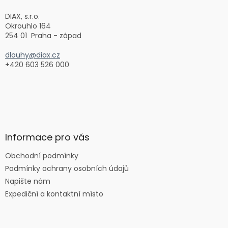
t
í
DIAX, s.r.o.
Okrouhlo 164
254 01 Praha - západ
dlouhy@diax.cz
+420 603 526 000
Informace pro vás
Obchodní podmínky
Podmínky ochrany osobních údajů
Napište nám
Expediční a kontaktní místo