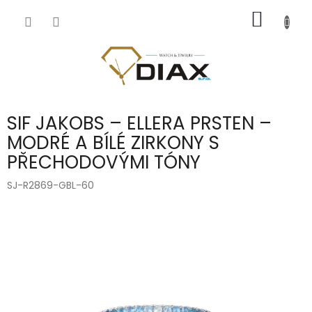
Přejít
NÁKUP
na
obsah
KOŠÍK
SIF JAKOBS – ELLERA PRSTEN –
MODRÉ A BÍLÉ ZIRKONY S
PŘECHODOVÝMI TÓNY
SJ-R2869-GBL-60