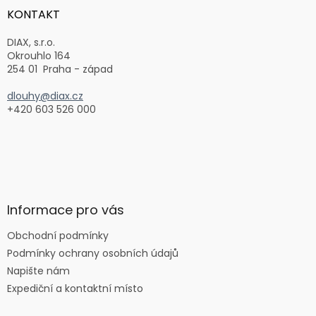
a
KONTAKT
t
í
DIAX, s.r.o.
Okrouhlo 164
254 01 Praha - západ
dlouhy@diax.cz
+420 603 526 000
Informace pro vás
Obchodní podmínky
Podmínky ochrany osobních údajů
Napište nám
Expediční a kontaktní místo