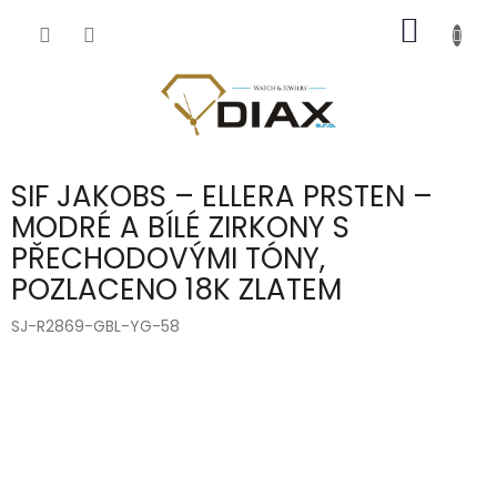
Přejít
NÁKUP
na
obsah
KOŠÍK
SIF JAKOBS – ELLERA PRSTEN –
MODRÉ A BÍLÉ ZIRKONY S
PŘECHODOVÝMI TÓNY,
POZLACENO 18K ZLATEM
SJ-R2869-GBL-YG-58