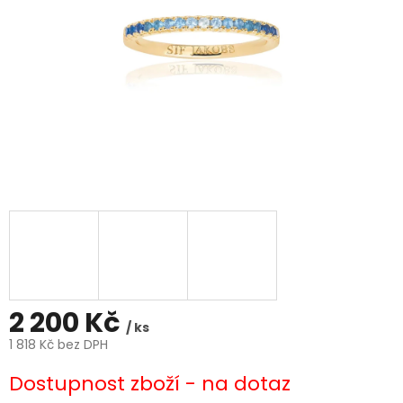
2 200 Kč
/ ks
1 818 Kč bez DPH
Měrná
Dostupnost zboží - na dotaz
cena: