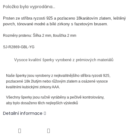
Položka byla vyprodána…
Prsten ze
stříbra
ryzosti
925 a pozlaceno 18karátovím zlatem, leštěný
povrch, tónované modré a bílé zirkony s fazetovým brusem.
Rozměry prstenu: Šířka 2 mm, tloušťka 2 mm
SJ-R2869-GBL-YG
Vysoce kvalitní šperky vyrobené z prémiových materiálů
Naše šperky jsou vyrobeny z nejkvalitnějšího stříbra ryzosti 925,
pozlacené 18k žlutým nebo růžovým zlatem a osázené vysoce
kvalitními kubickými zirkony AAA.
Všechny šperky jsou ručně vyráběny a pečlivě kontrolovány,
aby bylo dosaženo těch nejlepších výsledků
Detailní informace