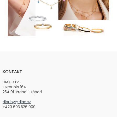
Z
á
p
a
KONTAKT
t
í
DIAX, s.r.o.
Okrouhlo 164
254 01 Praha - západ
dlouhy@diax.cz
+420 603 526 000