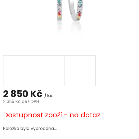
2 850 Kč
/ ks
2 355 Kč bez DPH
Měrná
Dostupnost zboží - na dotaz
cena:
Položka byla vyprodána…