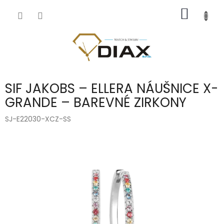
Přejít
NÁKUP
na
obsah
KOŠÍK
SIF JAKOBS – ELLERA NÁUŠNICE X-
GRANDE – BAREVNÉ ZIRKONY
SJ-E22030-XCZ-SS