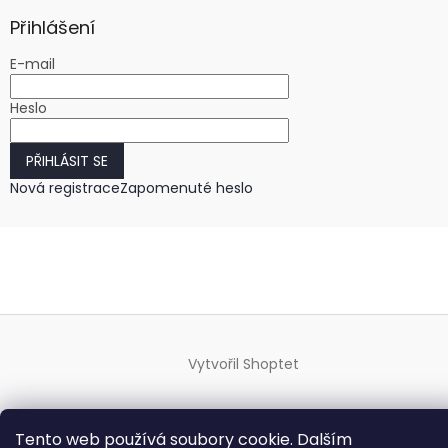
Přihlášení
E-mail
Heslo
PŘIHLÁSIT SE
Nová registrace
Zapomenuté heslo
Vytvořil Shoptet
Copyright 2026
HODINKY-HODINY.cz
. Všechna práva
Tento web používá soubory cookie. Dalším
vyhrazena.
Upravit nastavení cookies