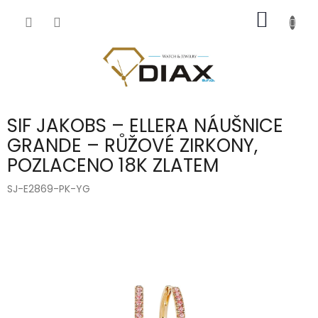
Přejít
NÁKUP
na
obsah
KOŠÍK
SIF JAKOBS – ELLERA NÁUŠNICE
GRANDE – RŮŽOVÉ ZIRKONY,
POZLACENO 18K ZLATEM
SJ-E2869-PK-YG