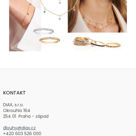
Z
á
p
a
KONTAKT
t
í
DIAX, s.r.o.
Okrouhlo 164
254 01 Praha - západ
dlouhy@diax.cz
+420 603 526 000