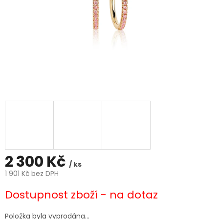
2 300 Kč
/ ks
1 901 Kč bez DPH
Měrná
Dostupnost zboží - na dotaz
cena:
Položka byla vyprodána…