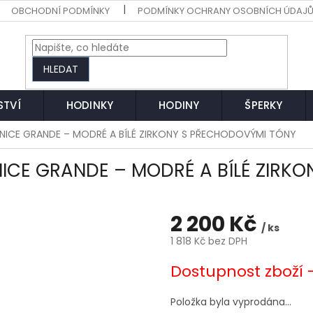
OBCHODNÍ PODMÍNKY
PODMÍNKY OCHRANY OSOBNÍCH ÚDAJ
HLEDAT
STVÍ
HODINKY
HODINY
ŠPERKY
UŠNICE GRANDE – MODRÉ A BÍLÉ ZIRKONY S PŘECHODOVÝMI TÓNY
ŠNICE GRANDE – MODRÉ A BÍLÉ ZIRK
2 200 Kč
/ ks
1 818 Kč bez DPH
Měrná
Dostupnost zboží 
cena:
Položka byla vyprodána…