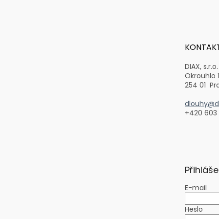
Z
á
p
a
t
KONTAK
í
DIAX, s.r.o.
Okrouhlo 
254 01 Pr
dlouhy@di
+420 603
Přihláše
E-mail
Heslo