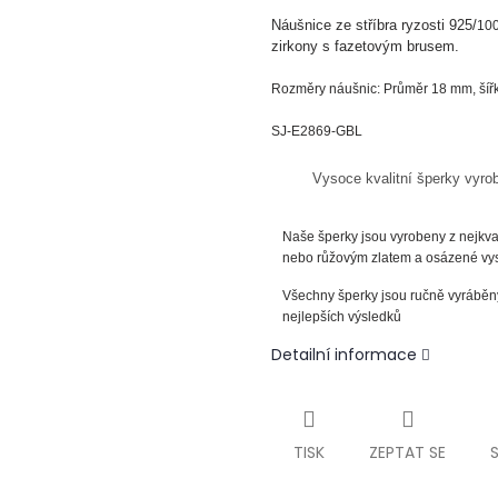
Náušnice ze
stříbra
ryzosti
925/
10
zirkony s fazetovým brusem.
Rozměry náušnic: Průměr 18 mm, šíř
SJ-E2869-GBL
Vysoce kvalitní šperky vyro
Naše šperky jsou vyrobeny z nejkval
nebo růžovým zlatem a osázené vyso
Všechny šperky jsou ručně vyráběny
nejlepších výsledků
Detailní informace
TISK
ZEPTAT SE