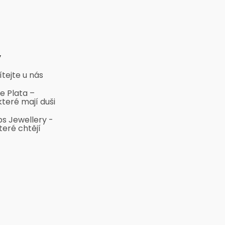
y
ítejte u nás
e Plata –
které mají duši
bs Jewellery -
teré chtějí