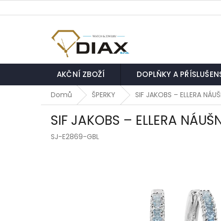
Přejít
na
obsah
AKČNÍ ZBOŽÍ
DOPLŇKY A PŘÍSLUŠEN
Domů
ŠPERKY
SIF JAKOBS – ELLERA NÁ
SIF JAKOBS – ELLERA NÁU
SJ-E2869-GBL