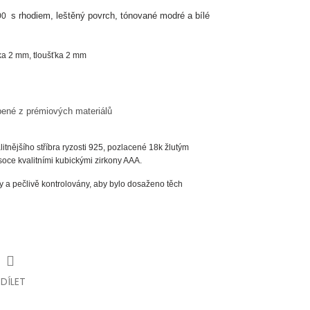
s rhodiem
, leštěný povrch, tónované modré a bílé
00
ka 2 mm, tloušťka 2 mm
bené z prémiových materiálů
itnějšího stříbra ryzosti 925, pozlacené 18k žlutým
ce kvalitními kubickými zirkony AAA.
 a pečlivě kontrolovány, aby bylo dosaženo těch
SDÍLET