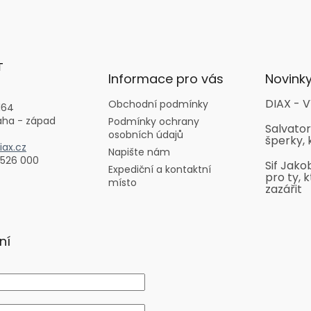
T
Informace pro vás
Novink
DIAX - V
Obchodní podmínky
164
aha - západ
Podmínky ochrany
Salvator
osobních údajů
šperky, 
ax.cz
Napište nám
 526 000
Sif Jako
Expediční a kontaktní
pro ty, k
místo
zazářit
ní