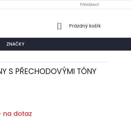
Ů
NAPIŠTE NÁM
EXPEDIČNÍ A KONTAKTNÍ MÍSTO
Přihlášení
NÁKUPNÍ
Prázdný košík
KOŠÍK
ZNAČKY
ONY S PŘECHODOVÝMI TÓNY
- na dotaz