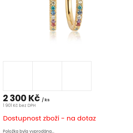
2 300 Kč
/ ks
1 901 Kč bez DPH
Měrná
Dostupnost zboží - na dotaz
cena:
Položka byla vyprodána…