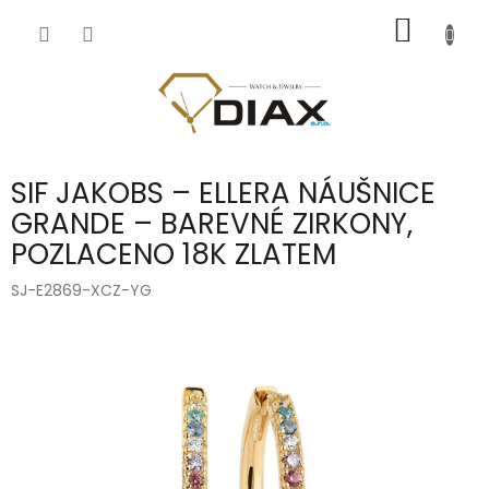
Přejít
NÁKUP
na
obsah
KOŠÍK
SIF JAKOBS – ELLERA NÁUŠNICE
GRANDE – BAREVNÉ ZIRKONY,
POZLACENO 18K ZLATEM
SJ-E2869-XCZ-YG