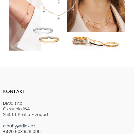
Z
á
p
a
KONTAKT
t
í
DIAX, s.r.o.
Okrouhlo 164
254 01 Praha - západ
dlouhy@diax.cz
+420 603 526 000