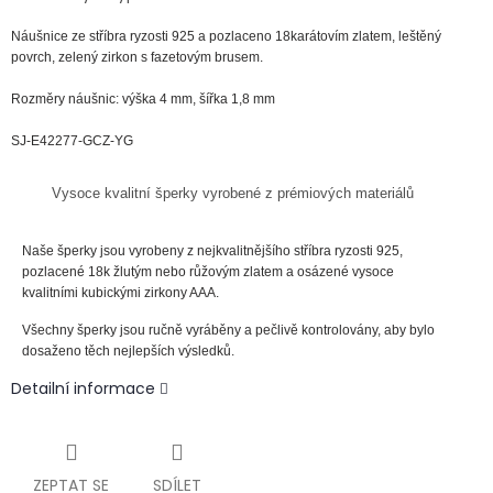
Náušnice ze
stříbra
ryzosti
925 a pozlaceno 18karátovím zlatem, leštěný
povrch, zelený zirkon s fazetovým brusem.
Rozměry náušnic: výška 4 mm, šířka 1,8 mm
SJ-E42277-GCZ-YG
Vysoce kvalitní šperky vyrobené z prémiových materiálů
Naše šperky jsou vyrobeny z nejkvalitnějšího stříbra ryzosti 925,
pozlacené 18k žlutým nebo růžovým zlatem a osázené vysoce
kvalitními kubickými zirkony AAA.
Všechny šperky jsou ručně vyráběny a pečlivě kontrolovány, aby bylo
dosaženo těch nejlepších výsledků.
Detailní informace
ZEPTAT SE
SDÍLET