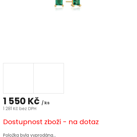
1 550 Kč
/ ks
1 281 Kč bez DPH
Měrná
Dostupnost zboží - na dotaz
cena:
Položka byla vyprodána…