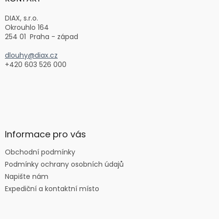
t
í
DIAX, s.r.o.
Okrouhlo 164
254 01 Praha - západ
dlouhy@diax.cz
+420 603 526 000
Informace pro vás
Obchodní podmínky
Podmínky ochrany osobních údajů
Napište nám
Expediční a kontaktní místo