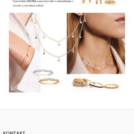
Z
á
p
a
KONTAKT