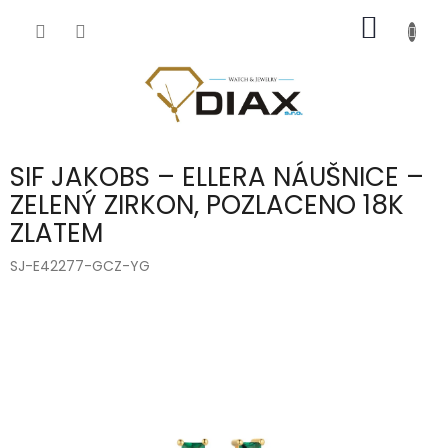
Přejít
NÁKUP
na
obsah
KOŠÍK
SIF JAKOBS – ELLERA NÁUŠNICE –
ZELENÝ ZIRKON, POZLACENO 18K
ZLATEM
SJ-E42277-GCZ-YG