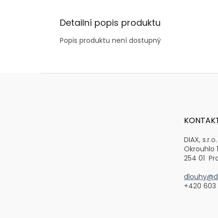
Detailní popis produktu
Popis produktu není dostupný
Z
á
p
a
t
KONTAK
í
DIAX, s.r.o.
Okrouhlo 
254 01 Pr
dlouhy@di
+420 603