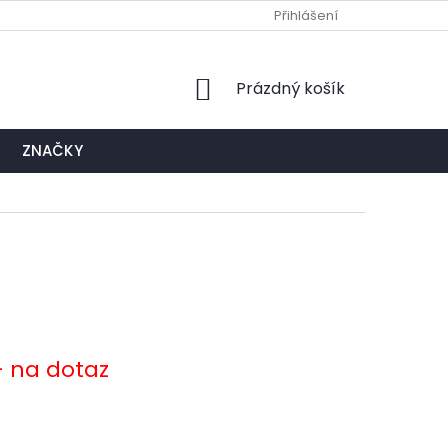
Ů
NAPIŠTE NÁM
EXPEDIČNÍ A KONTAKTNÍ MÍSTO
Přihlášení
NÁKUPNÍ
Prázdný košík
KOŠÍK
ZNAČKY
- na dotaz