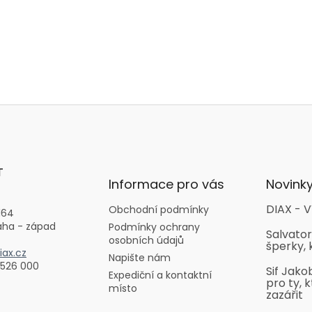
T
Informace pro vás
Novink
DIAX - V
Obchodní podmínky
164
aha - západ
Podmínky ochrany
Salvator
osobních údajů
šperky, 
ax.cz
Napište nám
 526 000
Sif Jako
Expediční a kontaktní
pro ty, k
místo
zazářit