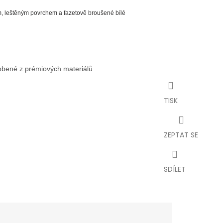
em, leštěným povrchem a fazetově broušené bílé
robené z prémiových materiálů
TISK
ZEPTAT SE
SDÍLET