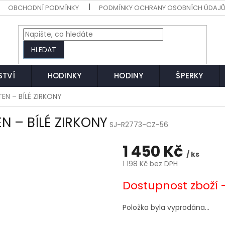
OBCHODNÍ PODMÍNKY
PODMÍNKY OCHRANY OSOBNÍCH ÚDAJ
HLEDAT
STVÍ
HODINKY
HODINY
ŠPERKY
EN – BÍLÉ ZIRKONY
N – BÍLÉ ZIRKONY
SJ-R2773-CZ-56
1 450 Kč
/ ks
1 198 Kč bez DPH
Měrná
Dostupnost zboží 
cena:
Položka byla vyprodána…