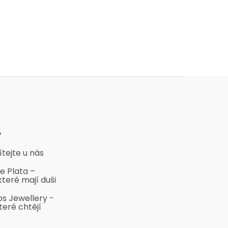
y
ítejte u nás
e Plata –
které mají duši
bs Jewellery -
teré chtějí