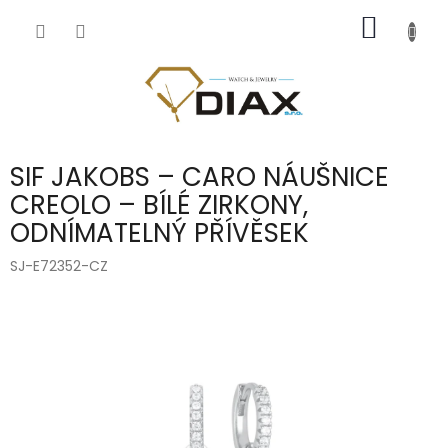
Přejít
NÁKUP
na
obsah
KOŠÍK
SIF JAKOBS – CARO NÁUŠNICE
CREOLO – BÍLÉ ZIRKONY,
ODNÍMATELNÝ PŘÍVĚSEK
SJ-E72352-CZ