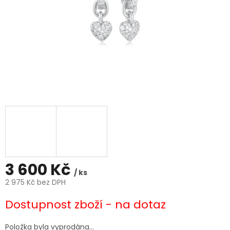
3 600 Kč
/ ks
2 975 Kč bez DPH
Měrná
Dostupnost zboží - na dotaz
cena:
Položka byla vyprodána…