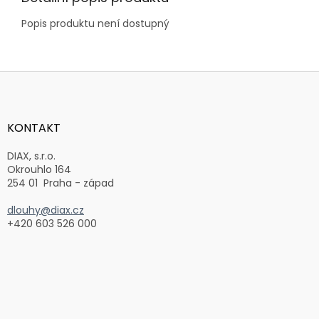
Popis produktu není dostupný
Z
á
p
a
KONTAKT
t
í
DIAX, s.r.o.
Okrouhlo 164
254 01 Praha - západ
dlouhy@diax.cz
+420 603 526 000