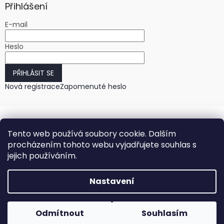
Přihlášení
E-mail
Heslo
PŘIHLÁSIT SE
Nová registrace
Zapomenuté heslo
Tento web používá soubory cookie. Dalším
procházením tohoto webu vyjadřujete souhlas s
jejich používáním.
Vytvořil Shoptet
Nastavení
Copyright 2026
HODINKY-HODINY.cz
. Všechna práva
Odmítnout
Souhlasím
vyhrazena.
Upravit nastavení cookies