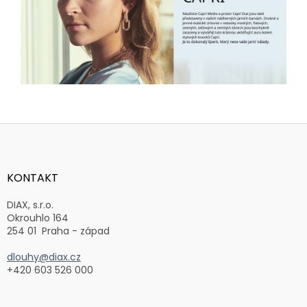
Z
á
p
a
KONTAKT
t
í
DIAX, s.r.o.
Okrouhlo 164
254 01 Praha - západ
dlouhy@diax.cz
+420 603 526 000