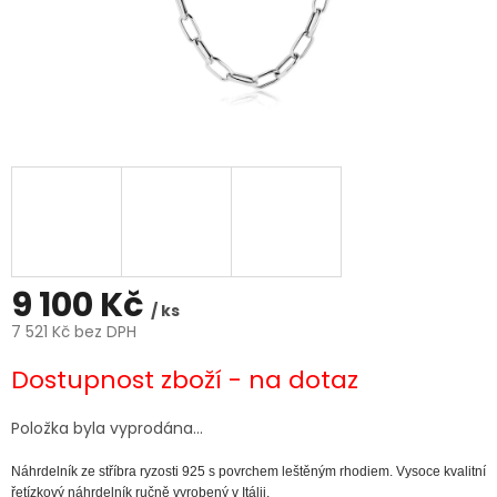
9 100 Kč
/ ks
7 521 Kč bez DPH
Měrná
Dostupnost zboží - na dotaz
cena:
Položka byla vyprodána…
Náhrdelník ze stříbra ryzosti 925 s povrchem leštěným rhodiem.
Vysoce kvalitní
řetízkový náhrdelník ručně vyrobený v Itálii.