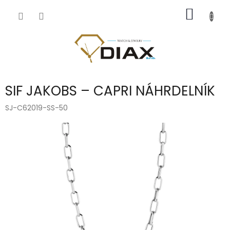
Přejít
NÁKUP
na
obsah
KOŠÍK
SIF JAKOBS – CAPRI NÁHRDELNÍK
SJ-C62019-SS-50