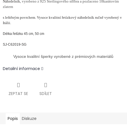
Náhrdelník,
vyrobeno z 925 Sterlingového stříbra a pozlaceno 18karátovím
zlatem
s leštěným povrchem.
Vysoce kvalitní řetízkový náhrdelník ručně vyrobený v
Itálii.
Délka řetízku 45 cm, 50 cm
SJ-C62019-SG
Vysoce kvalitní šperky vyrobené z prémiových materiálů
Detailní informace
ZEPTAT SE
SDÍLET
Popis
Diskuze