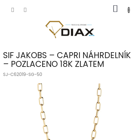
Přejít
NÁKUP
na
obsah
KOŠÍK
SIF JAKOBS – CAPRI NÁHRDELNÍK
– POZLACENO 18K ZLATEM
SJ-C62019-SG-50