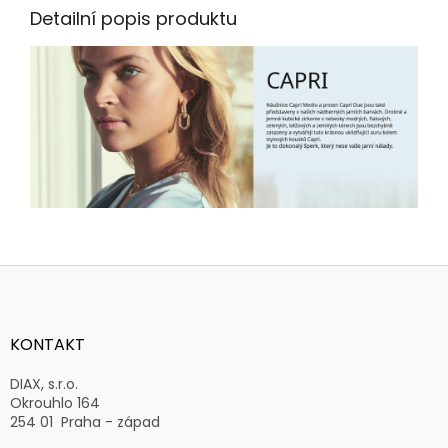
Detailní popis produktu
Z
á
p
a
KONTAKT
t
í
DIAX, s.r.o.
Okrouhlo 164
254 01 Praha - západ