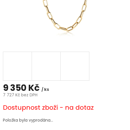
9 350 Kč
/ ks
7 727 Kč bez DPH
Měrná
Dostupnost zboží - na dotaz
cena:
Položka byla vyprodána…