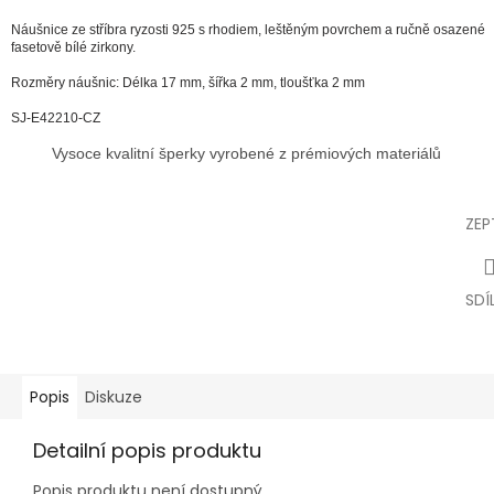
Náušnice ze stříbra ryzosti 925 s rhodiem, leštěným povrchem a ručně
osazené
fasetově bílé zirkony.
Rozměry náušnic: Délka 17 mm, šířka 2 mm, tloušťka 2 mm
SJ-E42210-CZ
Vysoce kvalitní šperky vyrobené z prémiových materiálů
ZEP
SDÍ
Popis
Diskuze
Detailní popis produktu
Popis produktu není dostupný