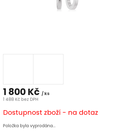
1 800 Kč
/ ks
1 488 Kč bez DPH
Měrná
Dostupnost zboží - na dotaz
cena:
Položka byla vyprodána…