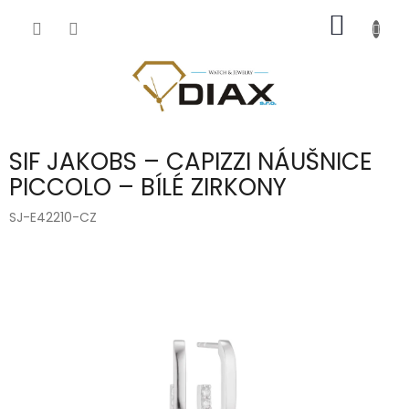
Přejít
NÁKUP
na
obsah
KOŠÍK
SIF JAKOBS – CAPIZZI NÁUŠNICE
PICCOLO – BÍLÉ ZIRKONY
SJ-E42210-CZ