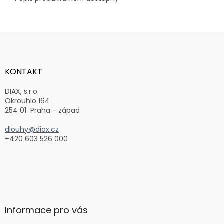
Z
á
p
a
KONTAKT
t
í
DIAX, s.r.o.
Okrouhlo 164
254 01 Praha - západ
dlouhy@diax.cz
+420 603 526 000
Informace pro vás