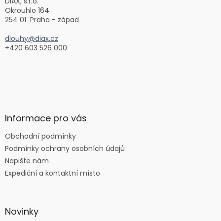
í
DIAX, s.r.o.
Okrouhlo 164
254 01 Praha - západ
dlouhy@diax.cz
+420 603 526 000
Informace pro vás
Obchodní podmínky
Podmínky ochrany osobních údajů
Napište nám
Expediční a kontaktní místo
Novinky