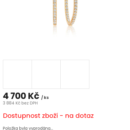
4 700 Kč
/ ks
3 884 Kč bez DPH
Měrná
Dostupnost zboží - na dotaz
cena:
Položka byla vyprodána…