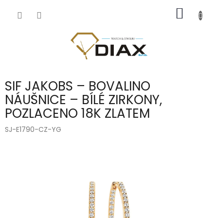
Přejít
NÁKUP
na
obsah
KOŠÍK
SIF JAKOBS – BOVALINO
NÁUŠNICE – BÍLÉ ZIRKONY,
POZLACENO 18K ZLATEM
SJ-E1790-CZ-YG