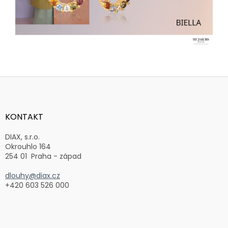
Z
á
p
a
KONTAKT
t
í
DIAX, s.r.o.
Okrouhlo 164
254 01 Praha - západ
dlouhy@diax.cz
+420 603 526 000