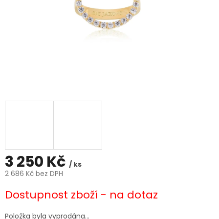
3 250 Kč
/ ks
2 686 Kč bez DPH
Měrná
Dostupnost zboží - na dotaz
cena:
Položka byla vyprodána…