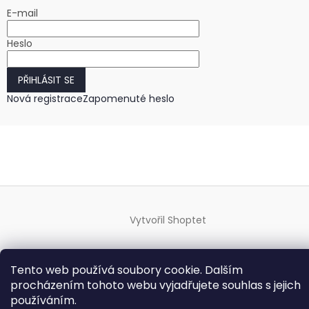
E-mail
Heslo
PŘIHLÁSIT SE
Nová registrace
Zapomenuté heslo
Vytvořil Shoptet
Copyright 2026
HODINKY-HODINY.cz
. Všechna práva
Tento web používá soubory cookie. Dalším
vyhrazena.
Upravit nastavení cookies
procházením tohoto webu vyjadřujete souhlas s jejich
používáním.