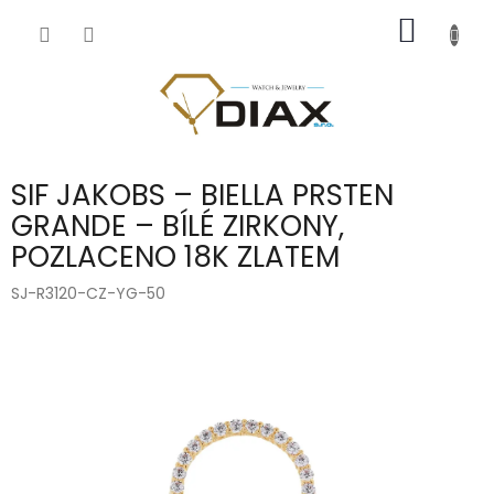
Přejít
NÁKUP
na
obsah
KOŠÍK
SIF JAKOBS – BIELLA PRSTEN
GRANDE – BÍLÉ ZIRKONY,
POZLACENO 18K ZLATEM
SJ-R3120-CZ-YG-50