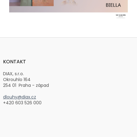
Z
á
p
a
KONTAKT
t
í
DIAX, s.r.o.
Okrouhlo 164
254 01 Praha - západ
dlouhy@diax.cz
+420 603 526 000