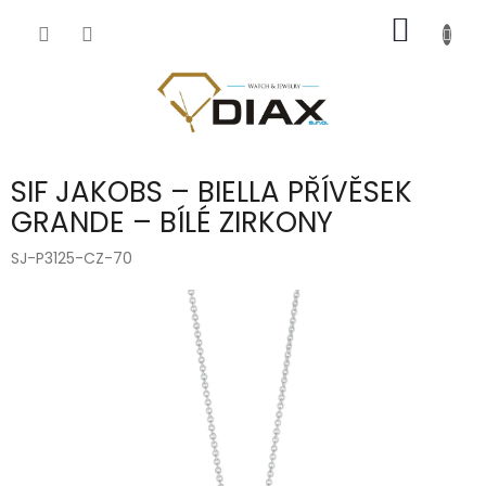
Přejít
NÁKUP
na
obsah
KOŠÍK
SIF JAKOBS – BIELLA PŘÍVĚSEK
GRANDE – BÍLÉ ZIRKONY
SJ-P3125-CZ-70