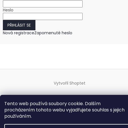
Heslo
PŘIHLÁSIT SE
Nová registrace
Zapomenuté heslo
Vytvořil Shoptet
Copyright 2026
HODINKY-HODINY.cz
. Všechna práva
Tento web používá soubory cookie. Dalším
vyhrazena.
Upravit nastavení cookies
procházením tohoto webu vyjadřujete souhlas s jejich
používáním.