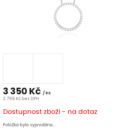
3 350 Kč
/ ks
2 769 Kč bez DPH
Měrná
Dostupnost zboží - na dotaz
cena:
Položka byla vyprodána…