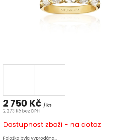
2 750 Kč
/ ks
2 273 Kč bez DPH
Měrná
Dostupnost zboží - na dotaz
cena:
Položka byla vyprodána…