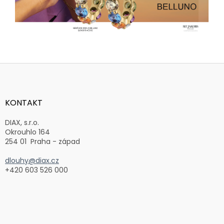
Z
á
p
a
KONTAKT
t
í
DIAX, s.r.o.
Okrouhlo 164
254 01 Praha - západ
dlouhy@diax.cz
+420 603 526 000