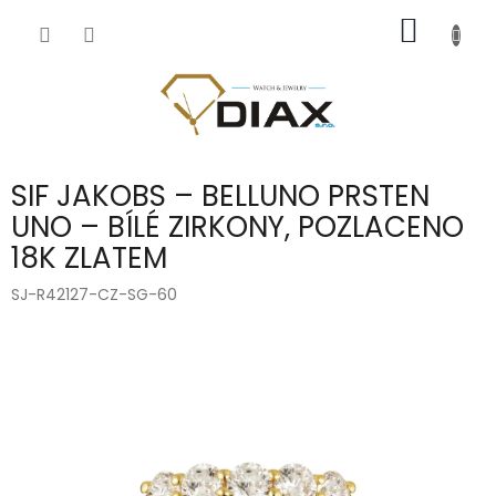
Přejít
NÁKUP
na
obsah
KOŠÍK
SIF JAKOBS – BELLUNO PRSTEN
UNO – BÍLÉ ZIRKONY, POZLACENO
18K ZLATEM
SJ-R42127-CZ-SG-60