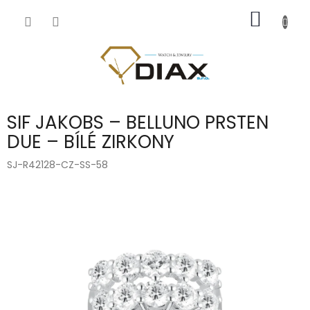
Přejít
NÁKUP
na
obsah
KOŠÍK
SIF JAKOBS – BELLUNO PRSTEN
DUE – BÍLÉ ZIRKONY
SJ-R42128-CZ-SS-58