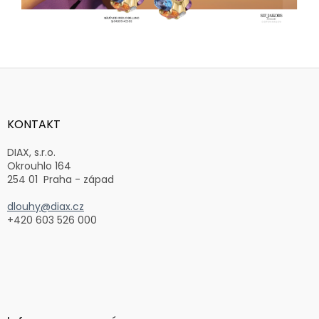
Z
á
p
a
KONTAKT
t
í
DIAX, s.r.o.
Okrouhlo 164
254 01 Praha - západ
dlouhy@diax.cz
+420 603 526 000