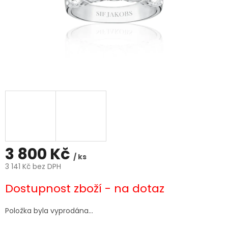
3 800 Kč
/ ks
3 141 Kč bez DPH
Měrná
Dostupnost zboží - na dotaz
cena:
Položka byla vyprodána…