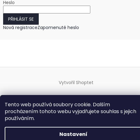
Heslo
PŘIHLÁSIT SE
Nová registrace
Zapomenuté heslo
Vytvořil Shoptet
Copyright 2026
HODINKY-HODINY.cz
. Všechna práva
Tento web používá soubory cookie. Dalším
vyhrazena.
Upravit nastavení cookies
procházením tohoto webu vyjadřujete souhlas s jejich
používáním.
Nastavení