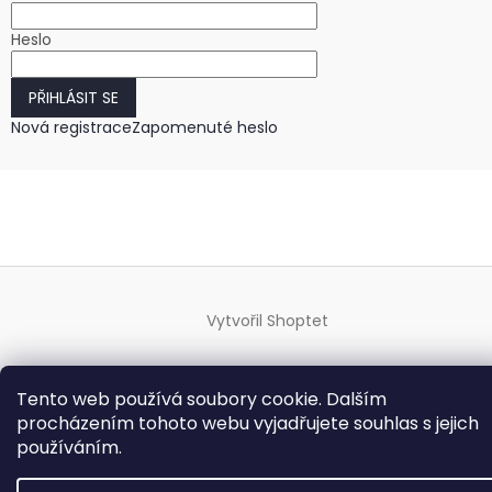
Heslo
PŘIHLÁSIT SE
Nová registrace
Zapomenuté heslo
Vytvořil Shoptet
Copyright 2026
HODINKY-HODINY.cz
. Všechna práva
Tento web používá soubory cookie. Dalším
vyhrazena.
Upravit nastavení cookies
procházením tohoto webu vyjadřujete souhlas s jejich
používáním.