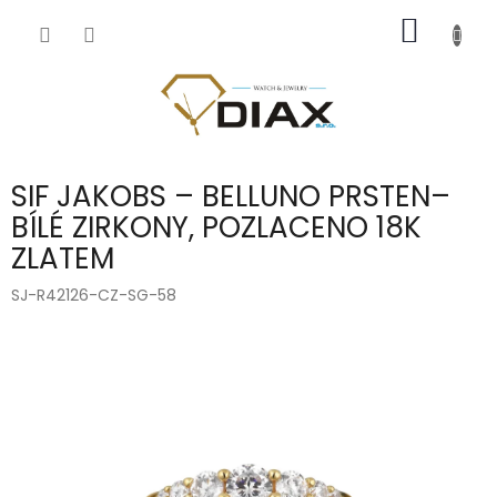
Přejít
NÁKUP
na
obsah
KOŠÍK
SIF JAKOBS – BELLUNO PRSTEN–
BÍLÉ ZIRKONY, POZLACENO 18K
ZLATEM
SJ-R42126-CZ-SG-58