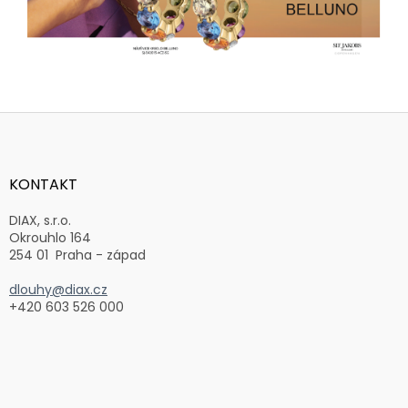
Z
á
p
a
KONTAKT
t
í
DIAX, s.r.o.
Okrouhlo 164
254 01 Praha - západ
dlouhy@diax.cz
+420 603 526 000