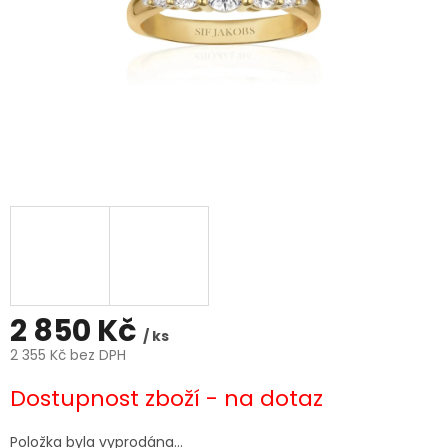
2 850 Kč
/ ks
2 355 Kč bez DPH
Měrná
Dostupnost zboží - na dotaz
cena:
Položka byla vyprodána…