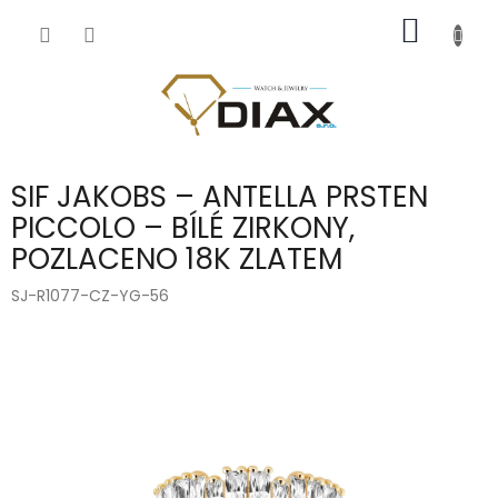
Přejít
NÁKUP
na
obsah
KOŠÍK
SIF JAKOBS – ANTELLA PRSTEN
PICCOLO – BÍLÉ ZIRKONY,
POZLACENO 18K ZLATEM
SJ-R1077-CZ-YG-56