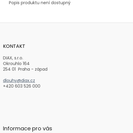
Popis produktu není dostupný
Z
á
p
a
KONTAKT
t
í
DIAX, s.r.o.
Okrouhlo 164
254 01 Praha - západ
dlouhy@diax.cz
+420 603 526 000
Informace pro vás