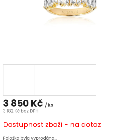
3 850 Kč
/ ks
3 182 Kč bez DPH
Měrná
Dostupnost zboží - na dotaz
cena:
Položka byla vyprodána…